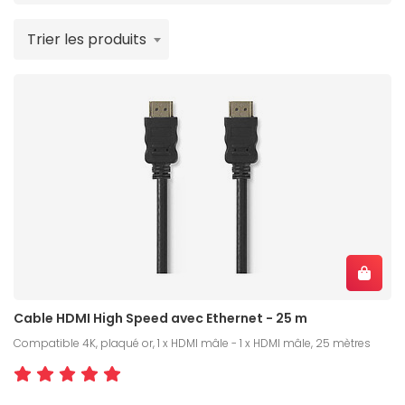
Trier les produits
Cable HDMI High Speed avec Ethernet - 25 m
Compatible 4K, plaqué or, 1 x HDMI mâle - 1 x HDMI mâle, 25 mètres