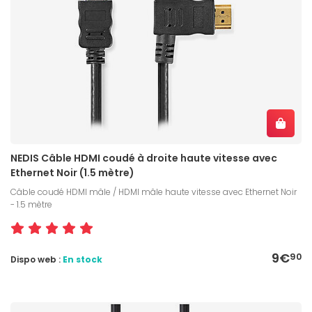
NEDIS Câble HDMI coudé à droite haute vitesse avec
Ethernet Noir (1.5 mètre)
Câble coudé HDMI mâle / HDMI mâle haute vitesse avec Ethernet Noir
- 1.5 mètre
9€
90
Dispo web :
En stock