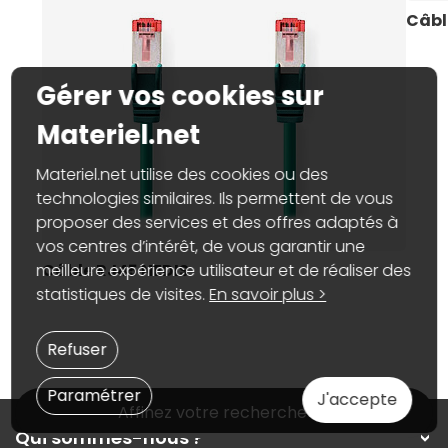
Câbl
Gérer vos cookies sur
Materiel.net
Materiel.net utilise des cookies ou des
technologies similaires. Ils permettent de vous
proposer des services et des offres adaptés à
vos centres d’intérêt, de vous garantir une
Câble RJ45 NEDIS
meilleure expérience utilisateur et de réaliser des
statistiques de visites.
En savoir plus >
Refuser
Paramétrer
J'accepte
Affinez votre recherche
Qui sommes-nous ?