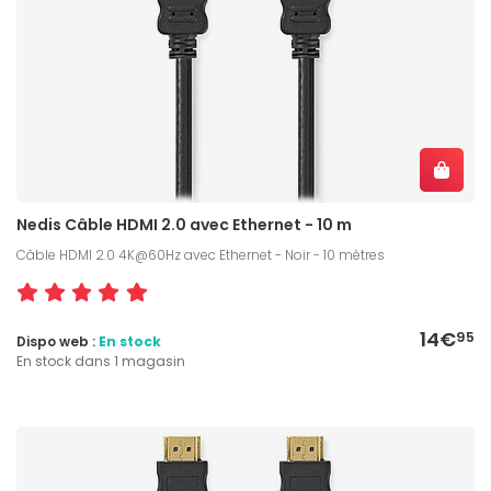
Nedis Câble HDMI 2.0 avec Ethernet - 10 m
Câble HDMI 2.0 4K@60Hz avec Ethernet - Noir - 10 mètres
14€
95
Dispo web :
En stock
En stock dans 1 magasin