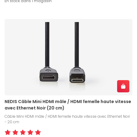
En stock dans 1 magasin
NEDIS Câble Mini HDMI mâle / HDMI femelle haute vitesse
avec Ethernet Noir (20 cm)
Câble Mini HDMI mâle / HDMI femelle haute vitesse avec Ethernet Noir
- 20 cm