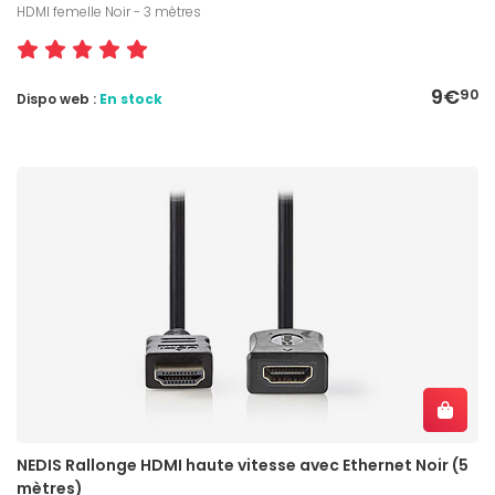
HDMI femelle Noir - 3 mètres
9€
90
Dispo web :
En stock
NEDIS Rallonge HDMI haute vitesse avec Ethernet Noir (5
mètres)