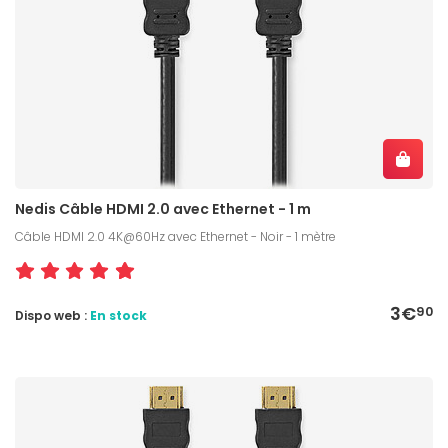
Nedis Câble HDMI 2.0 avec Ethernet - 1 m
Câble HDMI 2.0 4K@60Hz avec Ethernet - Noir - 1 mètre
3€
90
Dispo web :
En stock