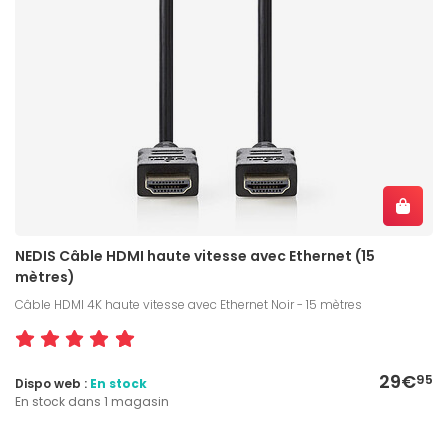
NEDIS Câble HDMI haute vitesse avec Ethernet (15
mètres)
Câble HDMI 4K haute vitesse avec Ethernet Noir - 15 mètres
29€
95
Dispo web :
En stock
En stock dans 1 magasin