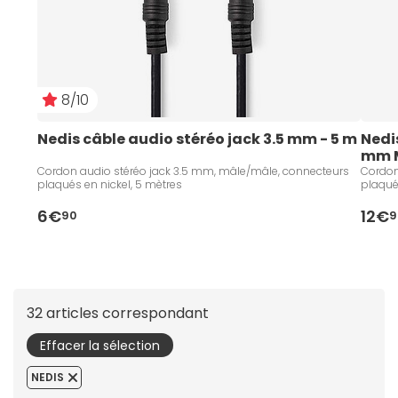
8/10
Nedis câble audio stéréo jack 3.5 mm - 5 m
Nedis
mm M
Cordon audio stéréo jack 3.5 mm, mâle/mâle, connecteurs
Cordon
plaqués en nickel, 5 mètres
plaqués
6€
12€
90
9
32 articles correspondant
Effacer la sélection
NEDIS