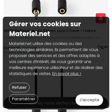
Gérer vos cookies sur
NEDIS Rallonge Audio Stéréo Jack 3.5 mm - 1 mètre
Materiel.net
Cordon audio stéréo jack 3.5 mm anthracite (Mâle/Femelle) - 1 m
Materiel.net utilise des cookies ou des
7€
90
Dispo web :
En stock
technologies similaires. Ils permettent de vous
En stock dans 1 magasin
proposer des services et des offres adaptés à
vos centres d’intérêt, de vous garantir une
meilleure expérience utilisateur et de réaliser des
statistiques de visites.
En savoir plus >
Refuser
Paramétrer
J'accepte
Affinez votre recherche