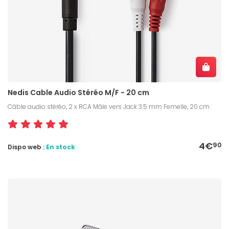
Nedis Cable Audio Stéréo M/F - 20 cm
Câble audio stéréo, 2 x RCA Mâle vers Jack 3.5 mm Femelle, 20 cm
4€
90
Dispo web :
En stock