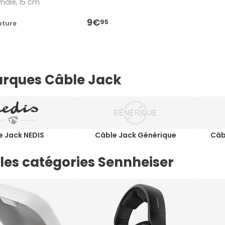
mâle, 15 cm
9€
95
pture
rques Câble Jack
e Jack NEDIS
Câble Jack Générique
Câb
les catégories Sennheiser