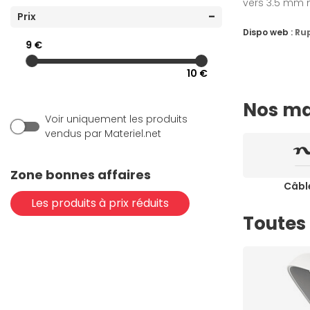
vers 3.5 mm 
(32)
Prix
NEDIS
Dispo web :
Ru
(3)
Real Cable
9 €
(1)
Sennheiser
10 €
(11)
StarTech.com
Nos ma
Voir uniquement les produits
vendus par Materiel.net
Zone bonnes affaires
Câbl
Les produits à prix réduits
Toutes 