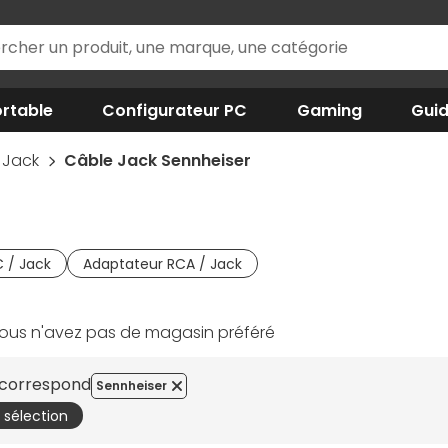
rtable
Configurateur PC
Gaming
Gui
 Jack
Câble Jack Sennheiser
 / Jack
Adaptateur RCA / Jack
ous n'avez pas de magasin préféré
e correspond
Sennheiser
a sélection