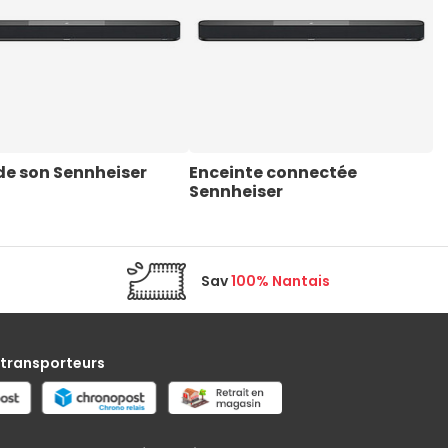
de son Sennheiser
Enceinte connectée 
M
Sennheiser
Sav
100% Nantais
 transporteurs