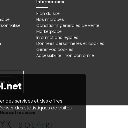
Informations
Plan du site
hique
Nos marques
rsonnalisé
Conditions générales de vente
Marketplace
Informations légales
n
Données personnelles
et
cookies
Gérer vos cookies
Accessibilité : non conforme
nous
l.net
er des services et des offres
aliser des statistiques de visites.
Nos autres sites