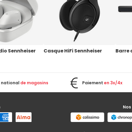
io Sennheiser
Casque HiFi Sennheiser
Barre 
 national
de magasins
Paiement
en 3x/4x
s
Nos