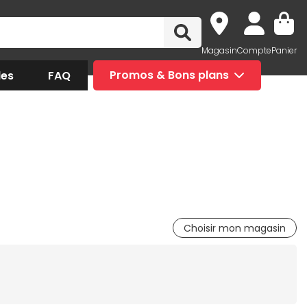
Magasin
Compte
Panier
des
FAQ
Promos & Bons plans
Choisir mon magasin