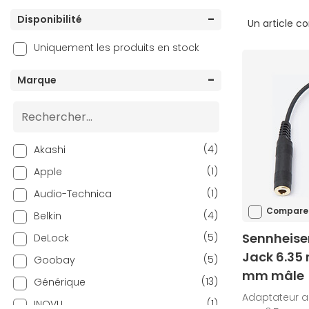
Disponibilité
Un article c
Uniquement les produits en stock
Marque
(4)
Akashi
(1)
Apple
(1)
Audio-Technica
Compare
(4)
Belkin
Sennheise
(5)
DeLock
Jack 6.35 
(5)
Goobay
mm mâle
(13)
Générique
Adaptateur a
(1)
INOVU