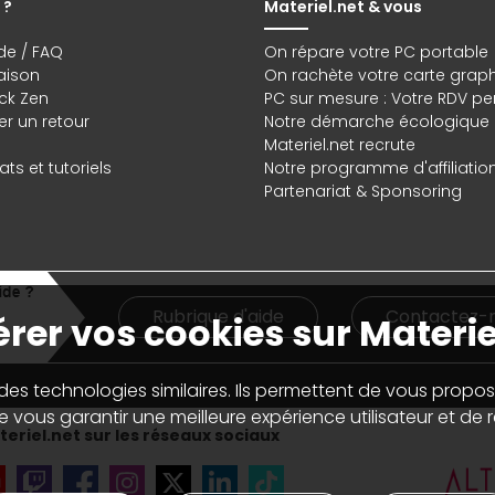
 ?
Materiel.net & vous
de / FAQ
On répare votre PC portable
raison
On rachète votre carte grap
ck Zen
PC sur mesure : Votre RDV pe
r un retour
Notre démarche écologique
Materiel.net recrute
ts et tutoriels
Notre programme d'affiliatio
Partenariat & Sponsoring
Rubrique d'aide
Contactez-
rer vos cookies sur Materie
 des technologies similaires. Ils permettent de vous propos
 vous garantir une meilleure expérience utilisateur et de ré
eriel.net sur les réseaux sociaux