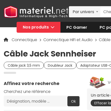
Par univers
Nos produits
PC Gamer
PC po
Connectique
Connectique HiFi et Audio
Câble
Câble Jack Sennheiser
Câble jack 3,5 mm
Doubleur Jack
Adaptateur USB-C
V
Affinez votre recherche
Cherchez une référence
Un articl
Ok
Effacer l