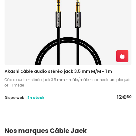
Akashi câble audio stéréo jack 3.5 mm M/M - 1 m
Câble audio - stéréo jack 3.5 mm - mâle/mâle - connecteurs plaqués
or - 1 mètre
12€
50
Dispo web :
En stock
Nos marques Câble Jack