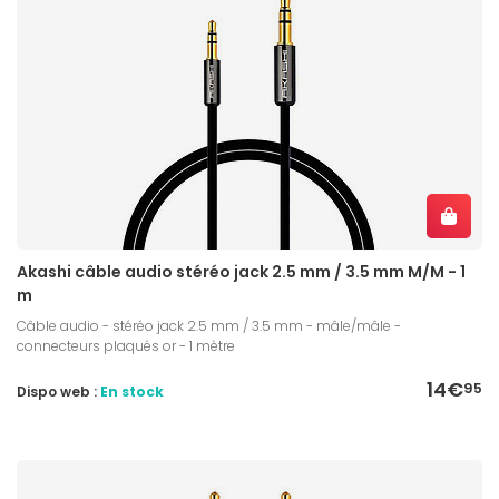
Akashi câble audio stéréo jack 2.5 mm / 3.5 mm M/M - 1
m
Câble audio - stéréo jack 2.5 mm / 3.5 mm - mâle/mâle -
connecteurs plaqués or - 1 mètre
14€
95
Dispo web :
En stock