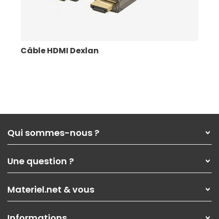
Câble HDMI Dexlan
Qui sommes-nous ?
Qui sommes-nous ?
Une question ?
Nos services
Les magasins Materiel.net
Rubrique d'aide / FAQ
Nos solutions pour les pros
Materiel.net & vous
Paiement, livraison
Contactez-nous
Garanties
,
Pack Zen
On répare votre PC portable
SAV, demander un retour
Informations