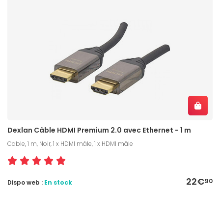
Dexlan Câble HDMI Premium 2.0 avec Ethernet - 1 m
Cable, 1 m, Noir, 1 x HDMI mâle, 1 x HDMI mâle
22€
90
Dispo web :
En stock