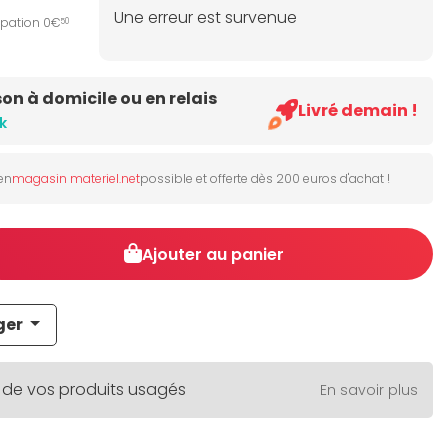
Une erreur est survenue
ipation 0€
50
son à domicile ou en relais
Livré demain !
k
 en
magasin materiel.net
possible et offerte dès 200 euros d'achat !
Ajouter au panier
ger
 de vos produits usagés
En savoir plus