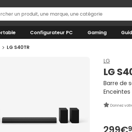
rtable
Configurateur PC
Gaming
Gui
n
LG S40TR
LG
LG S4
Barre de s
Enceintes 
Donnez votr
299€