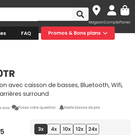
Magasin
Compte
Panier
des
FAQ
Promos & Bons plans
0TR
on avec caisson de basses, Bluetooth, Wifi,
arrières surround
Posez votre question
Alerte baisse de prix
e avis
3x
4x
10x
12x
24x
95