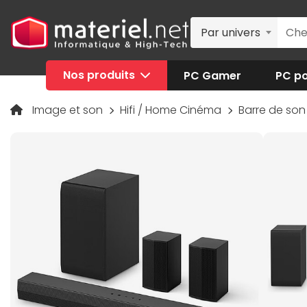
Par univers
Nos produits
PC Gamer
PC po
Image et son
Hifi / Home Cinéma
Barre de so