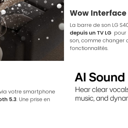
Wow Interface
La barre de son LG S40
depuis un TV LG
pour u
son, comme changer de
fonctionnalités.
l via votre smartphone
oth 5.3
. Une prise en