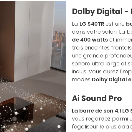
Dolby Digital -
La
LG S40TR
est une
ba
dans votre salon. La b
de 400 watts
et immers
trois enceintes frontal
une grande profondeur.
sonore ultra large et 
inclus. Vous aurez l'im
modes
Dolby Digital e
Ai Sound Pro
La barre de son 4.1 LG
vous regardez parmi u
l'égaliseur le plus ada