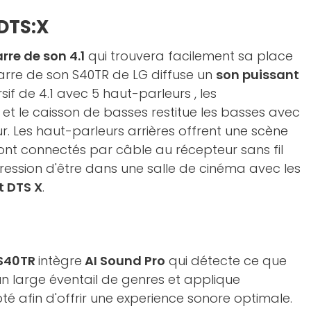
 DTS:X
rre de son 4.1
qui trouvera facilement sa place
arre de son S40TR de LG diffuse un
son puissant
if de 4.1 avec 5 haut-parleurs , les
s et le caisson de basses restitue les basses avec
 Les haut-parleurs arrières offrent une scène
sont connectés par câble au récepteur sans fil
pression d'être dans une salle de cinéma avec les
t DTS X
.
 S40TR
intègre
AI Sound Pro
qui détecte ce que
n large éventail de genres et applique
pté afin d'offrir une experience sonore optimale.