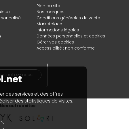
Plan du site
hique
Nos marques
rsonnalisé
Conditions générales de vente
Marketplace
Informations légales
n
Données personnelles
et
cookies
Gérer vos cookies
Accessibilité : non conforme
ontactez-nous
l.net
er des services et des offres
aliser des statistiques de visites.
Nos autres sites