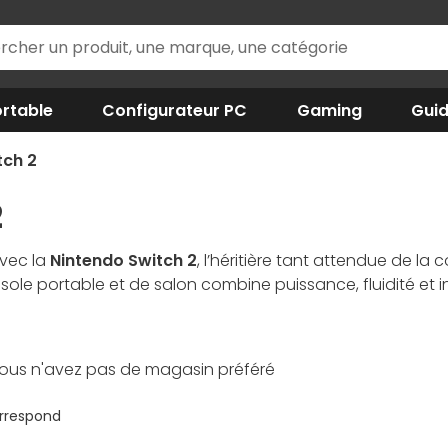
rtable
Configurateur PC
Gaming
Gui
tch 2
2
avec la
Nintendo Switch 2
, l’héritière tant attendue de la
sole portable et de salon combine puissance, fluidité et 
mance, son écran encore plus lumineux et ses fonctionna
 interactif, aussi bien chez soi qu’en déplacement.
ous n'avez pas de magasin préféré
orrespond