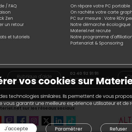
de / FAQ
On répare votre PC portable
raison
On rachète votre carte grap
ck Zen
PC sur mesure : Votre RDV pe
r un retour
Notre démarche écologique
Materiel.net recrute
ts et tutoriels
Notre programme d'affiliatio
Partenariat & Sponsoring
02 40 92 91 91
Rubrique d'aide
C
rer vos cookies sur Materie
(numéro non surtaxé)
 des technologies similaires. Ils permettent de vous propos
 vous garantir une meilleure expérience utilisateur et de ré
eriel.net sur les réseaux sociaux
J'accepte
Paramétrer
Refuser