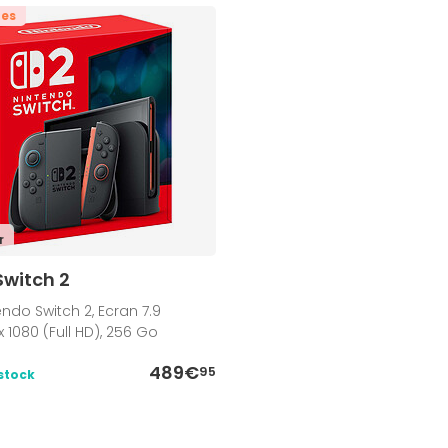
tes
r
Switch 2
ndo Switch 2, Ecran 7.9
 1080 (Full HD), 256 Go
489€
95
stock