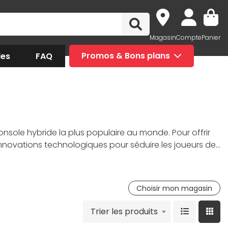
Magasin
Compte
Panier
des
FAQ
Promos & Bons plans
 console hybride la plus populaire au monde. Pour offrir
innovations technologiques pour séduire les joueurs de
lités connectées enrichies, cette
Nintendo
Choisir mon magasin
Trier les produits