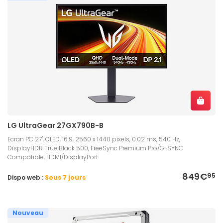
LG UltraGear 27GX790B-B
Ecran PC 27", OLED, 16:9, 2560 x 1440 pixels, 0.02 ms, 540 Hz,
DisplayHDR True Black 500, FreeSync Premium Pro/G-SYNC
Compatible, HDMI/DisplayPort
849€
95
Dispo web :
Sous 7 jours
Nouveau