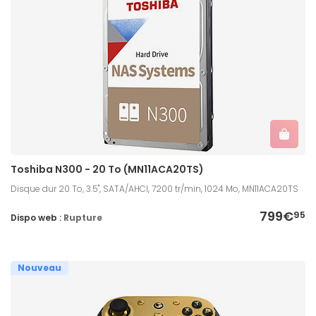
Toshiba N300 - 20 To (MN11ACA20TS)
Disque dur 20 To, 3.5", SATA/AHCI, 7200 tr/min, 1024 Mo, MN11ACA20TS
799€
95
Dispo web :
Rupture
Nouveau