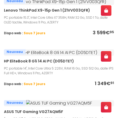
Nouveau
Lenovo ThinkPad X9-15p Gen 1 (21VV003QFR)
PC portable 15.3", Intel Core Ultra X7 358H, RAM 32 Go, SSD 1 To, dalle
OLED tactile, Windows 11 Pro, AZERTY
3 599€
95
Dispo web :
Sous 7 jours
Nouveau
HP EliteBook 8 G1i 14 AI PC (D05DTET)
PC portable 14", Intel Core Ultra 5 226V, RAM 16 Go, SSD 512 Go, dalle IPS
Full HD+, Windows 11 Pro, AZERTY
1 349€
91
Dispo web :
Sous 7 jours
Nouveau
ASUS TUF Gaming VG27AQM5F