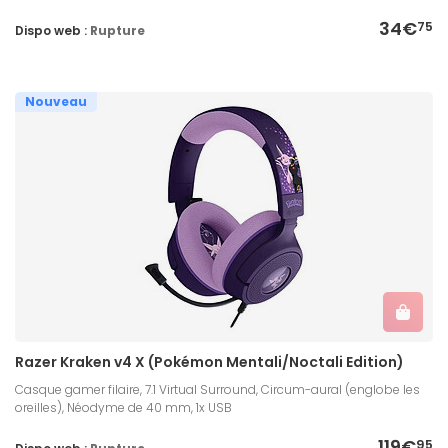
34€
75
Dispo web :
Rupture
Nouveau
Razer Kraken v4 X (Pokémon Mentali/Noctali Edition)
Casque gamer filaire, 7.1 Virtual Surround, Circum-aural (englobe les
oreilles), Néodyme de 40 mm, 1x USB
119€
95