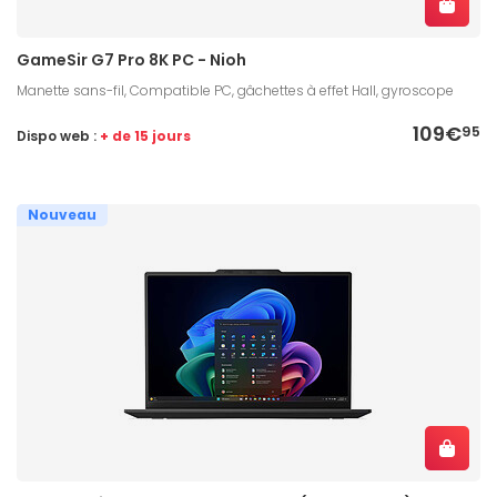
GameSir G7 Pro 8K PC - Nioh
Manette sans-fil, Compatible PC, gâchettes à effet Hall, gyroscope
109€
95
Dispo web :
+ de 15 jours
Nouveau