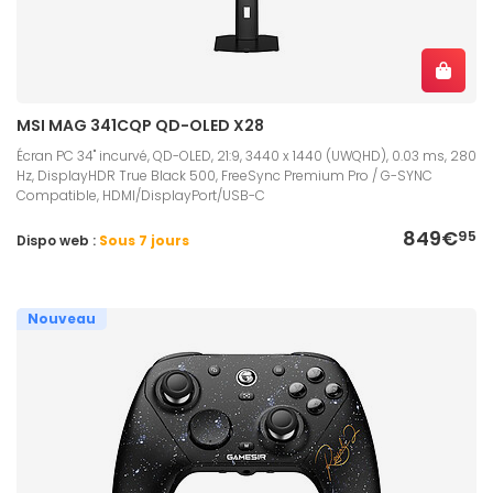
MSI MAG 341CQP QD-OLED X28
Écran PC 34" incurvé, QD-OLED, 21:9, 3440 x 1440 (UWQHD), 0.03 ms, 280
Hz, DisplayHDR True Black 500, FreeSync Premium Pro / G-SYNC
Compatible, HDMI/DisplayPort/USB-C
849€
95
Dispo web :
Sous 7 jours
Nouveau