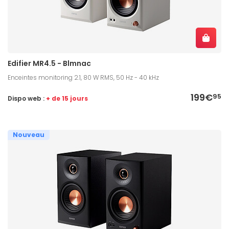
Edifier MR4.5 - Blmnac
Enceintes monitoring 2.1, 80 W RMS, 50 Hz - 40 kHz
199€
95
Dispo web :
+ de 15 jours
Nouveau