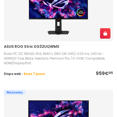
ASUS ROG Strix XG32UQWMS
Écran PC 32", WOLED, 16:9, 3840 x 2160 (4K UHD), 0.03 ms, 240 Hz -
HDR500 True Black, FreeSync Premium Pro / G-SYNC Compatible,
HDMI/DisplayPort
959€
95
Dispo web :
Sous 7 jours
Nouveau