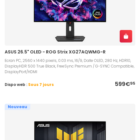
ASUS 26.5" OLED - ROG Strix XG27AQWMG-R
Ecran PC, 2560 x 1440 pixels, 0.03 ms, 16/9, Dalle OLED, 280 Hz, HDR10,
DisplayHDR 500 True Black, FreeSync Premium / G-SYNC Compatible,
DisplayPort/HDMI
599€
95
Dispo web :
Sous 7 jours
Nouveau