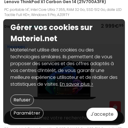
Lenovo ThinkPad X1 Carbon Gen 14 (21V700A3FR)
PC portable 14", Intel Core Ultra 7 355, RAM 32 Go, SSD 512 Go, dalle LED
Tactile Full HD+, Windows 11 Pro, AZERTY
Gérer vos cookies sur
2 999€
95
Dispo web :
En stock
Materiel.net
Nouveau
Materiel.net utilise des cookies ou des
technologies similaires. Ils permettent de vous
proposer des services et des offres adaptés à
vos centres d’intérêt, de vous garantir une
meilleure expérience utilisateur et de réaliser des
statistiques de visites.
En savoir plus >
Refuser
Paramétrer
J'accepte
Affinez votre recherche
Lenovo ThinkPad X1 Carbon Gen 14 (21V700A1FR)