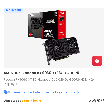
Nouveau
ASUS Dual Radeon RX 9060 XT 16GB GDDR6
Radeon RX 9060 XT, PCI-Express 16x 5.0, 16 Go GDDR6, HDMI / 2x
DisplayPort
Materiel.net rachète votre carte graphique
559€
95
Dispo web :
Sous 7 jours