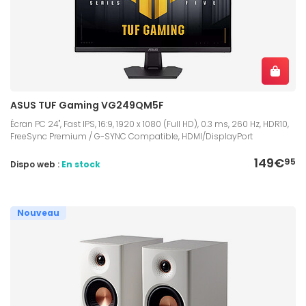
ASUS TUF Gaming VG249QM5F
Écran PC 24", Fast IPS, 16:9, 1920 x 1080 (Full HD), 0.3 ms, 260 Hz, HDR10,
FreeSync Premium / G-SYNC Compatible, HDMI/DisplayPort
149€
95
Dispo web :
En stock
Nouveau