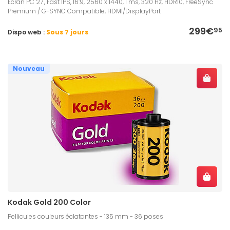
Écran PC 27", Fast IPS, 16:9, 2560 x 1440, 1 ms, 320 Hz, HDR10, FreeSync
Premium / G-SYNC Compatible, HDMI/DisplayPort
299€
95
Dispo web :
Sous 7 jours
Nouveau
Kodak Gold 200 Color
Pellicules couleurs éclatantes - 135 mm - 36 poses