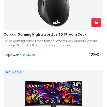
Corsair Gaming Nightsword v2 SD Stream Deck
Souris gaming sans fil avec touche Stream Deck, droitier, Capteur
optique 33 000 dpi, 8 boutons programmables
129€
95
Dispo web :
En stock
Nouveau