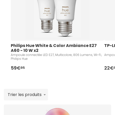
sécurité accrue grâce à la mise en place de
routines
d'éclairage en votre absence
, et une ambiance sur
mesure pour chaque moment de votre journée.
Philips Hue White & Color Ambiance E27 
TP-L
A60 - 10 W x2
Ampoule connectée LED E27, Multicolore, 806 Lumens, Wi-Fi,
Ampoul
Philips Hue
59€
22€
95
Trier les produits