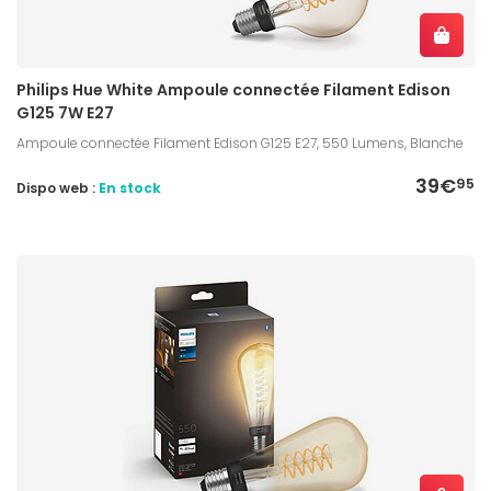
Philips Hue White Ampoule connectée Filament Edison
G125 7W E27
Ampoule connectée Filament Edison G125 E27, 550 Lumens, Blanche
39€
95
Dispo web :
En stock