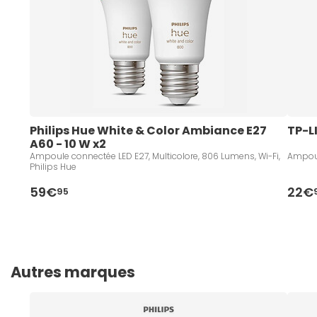
Philips Hue White & Color Ambiance E27 
TP-L
A60 - 10 W x2
Ampoule connectée LED E27, Multicolore, 806 Lumens, Wi-Fi,
Ampoul
Philips Hue
59€
22€
95
Autres marques