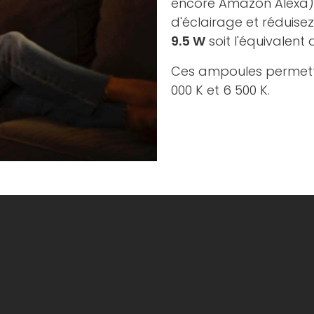
encore Amazon Alexa).
d'éclairage et réduisez
9.5 W
soit l'équivalent
Ces ampoules permette
000 K et 6 500 K.