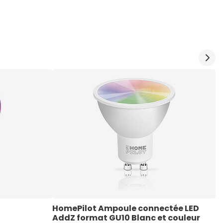
HomePilot Ampoule connectée LED 
T
AddZ format GU10 Blanc et couleur