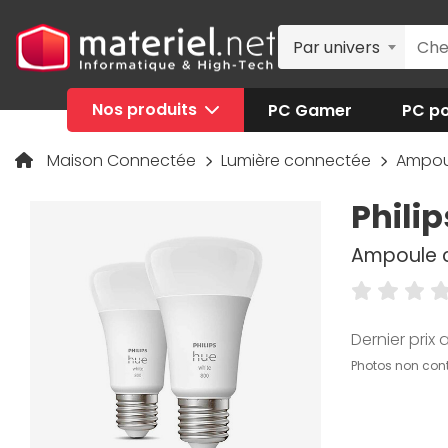
Par univers
Nos produits
PC Gamer
PC po
Maison Connectée
Lumière connectée
Ampou
Phili
Ampoule co
Dernier prix a
Photos non cont