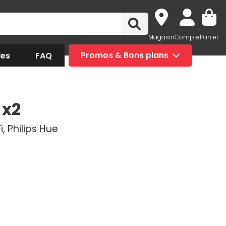
Magasin
Compte
Panier
des
FAQ
Promos & Bons plans
 x2
, Philips Hue