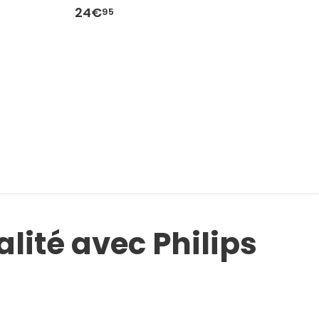
24€
1
95
lité avec Philips