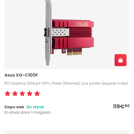
Asus XG-C100F
PCI-Express, 10Gbps SFP+, Filaire (Ethernet), Low profile (équerre livrée)
119€
90
Dispo web :
En stock
En stock dans 1 magasin