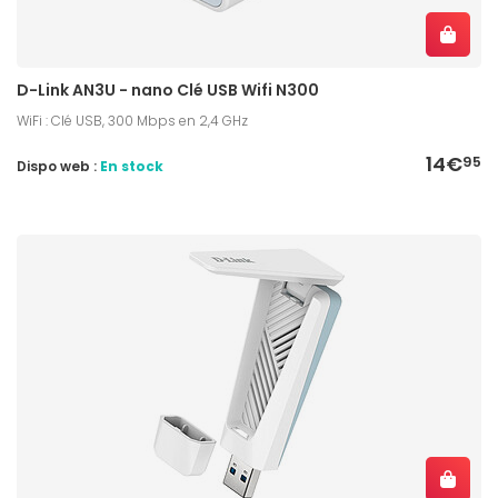
D-Link AN3U - nano Clé USB Wifi N300
WiFi : Clé USB, 300 Mbps en 2,4 GHz
14€
95
Dispo web :
En stock