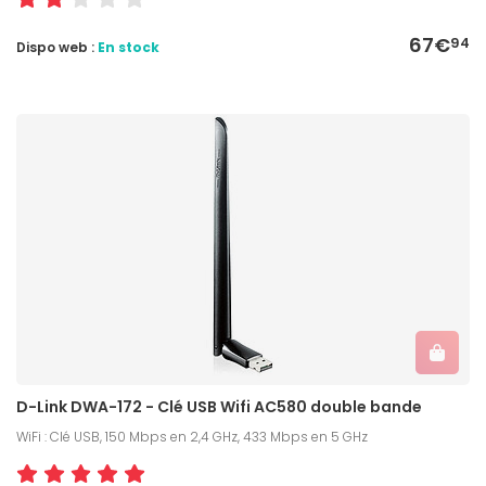
67€
94
Dispo web :
En stock
D-Link DWA-172 - Clé USB Wifi AC580 double bande
WiFi : Clé USB, 150 Mbps en 2,4 GHz, 433 Mbps en 5 GHz