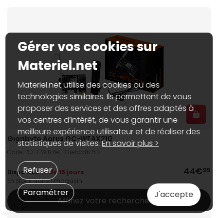
Gérer vos cookies sur
Materiel.net
Materiel.net utilise des cookies ou des
technologies similaires. Ils permettent de vous
proposer des services et des offres adaptés à
vos centres d’intérêt, de vous garantir une
meilleure expérience utilisateur et de réaliser des
Gigabyte Aorus GC-WFAX210
statistiques de visites.
En savoir plus >
Carte PCI-E Wifi 6e, Bluetooth 5.2
Refuser
44€
95
Dispo web :
+ de 15 jours
En stock dans 1 magasin
Paramétrer
J'accepte
Affinez votre recherche