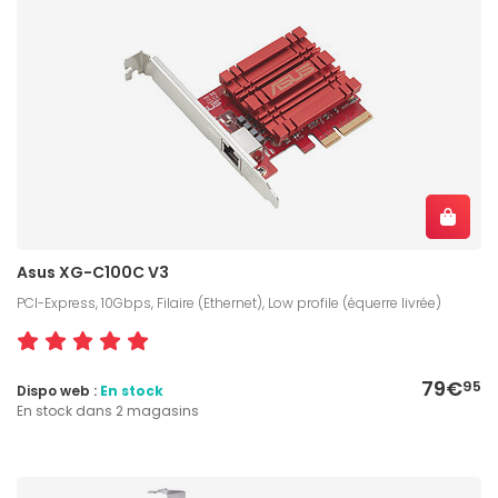
Asus XG-C100C V3
PCI-Express, 10Gbps, Filaire (Ethernet), Low profile (équerre livrée)
79€
95
Dispo web :
En stock
En stock dans 2 magasins