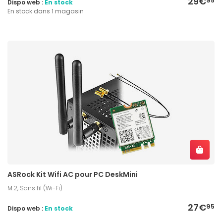
29€
95
Dispo web :
En stock
En stock dans 1 magasin
ASRock Kit Wifi AC pour PC DeskMini
M.2, Sans fil (Wi-Fi)
27€
95
Dispo web :
En stock