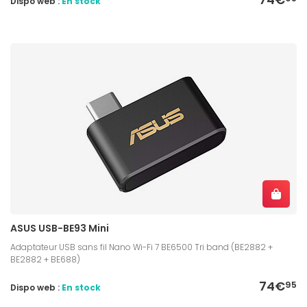
Dispo web :
En stock
ASUS USB-BE93 Mini
Adaptateur USB sans fil Nano Wi-Fi 7 BE6500 Tri band (BE2882 +
BE2882 + BE688)
74€
95
Dispo web :
En stock