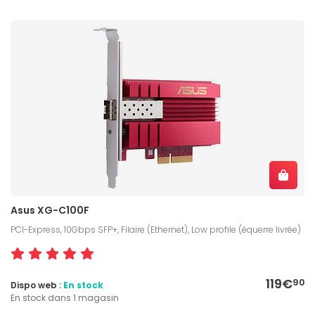
Asus XG-C100F
PCI-Express, 10Gbps SFP+, Filaire (Ethernet), Low profile (équerre livrée)
119€
90
Dispo web :
En stock
En stock dans 1 magasin