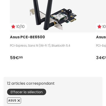
10/10
10
Asus PCE-BE6500
Asus
PCI-Express, Sans fil (Wi-Fi 7), Bluetooth 5.4
PCI-Exp
59€
34€
95
12 articles correspondant
Effacer la sélection
ASUS