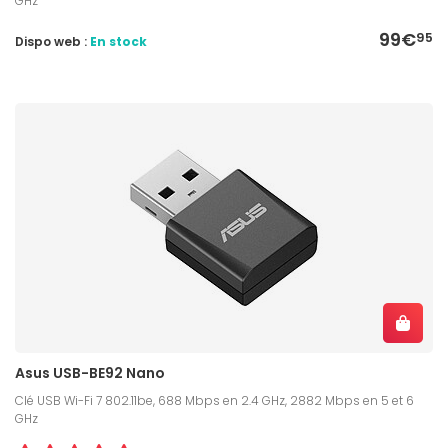
GHz
99€
95
Dispo web :
En stock
Asus USB-BE92 Nano
Clé USB Wi-Fi 7 802.11be, 688 Mbps en 2.4 GHz, 2882 Mbps en 5 et 6
GHz