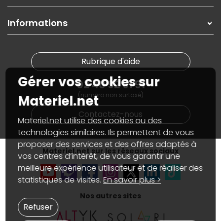
Contactez-nous
Garanties
,
Pack Zen
On répare votre PC portable
SAV, demander un retour
Informations
On rachète votre carte graphique
Informations
PC sur mesure : Votre RDV personnalisé
Guides d'achats et tutoriels
Plan du site
Notre démarche écologique
Nos marques
Materiel.net recrute
Rubrique d'aide
Conditions générales de vente
Notre programme d'affiliation
Marketplace
Gérer vos cookies sur
Partenariat & Sponsoring
02 40 92 91 91
Informations légales
(numéro non surtaxé)
Données personnelles
et
cookies
Materiel.net
Gérer vos cookies
Contactez-nous
Accessibilité : non conforme
Materiel.net utilise des cookies ou des
technologies similaires. Ils permettent de vous
proposer des services et des offres adaptés à
Materiel.net sur les réseaux sociaux
vos centres d’intérêt, de vous garantir une
meilleure expérience utilisateur et de réaliser des
statistiques de visites.
En savoir plus >
Nos autres sites
Refuser