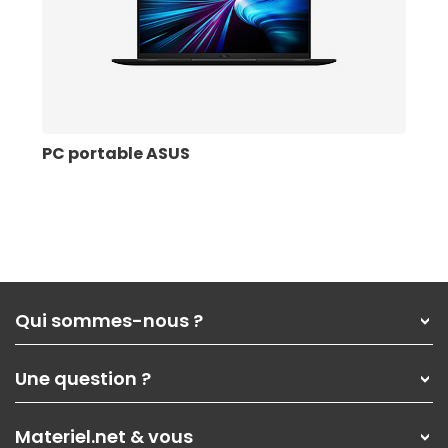
PC portable ASUS
Qui sommes-nous ?
Qui sommes-nous ?
Une question ?
Nos services
Les magasins Materiel.net
Rubrique d'aide / FAQ
Nos solutions pour les pros
Materiel.net & vous
Paiement, livraison