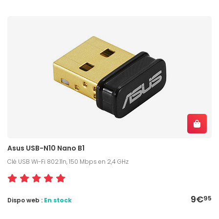
Asus USB-N10 Nano B1
Clé USB Wi-Fi 802.11n, 150 Mbps en 2,4 GHz
9€
95
Dispo web :
En stock