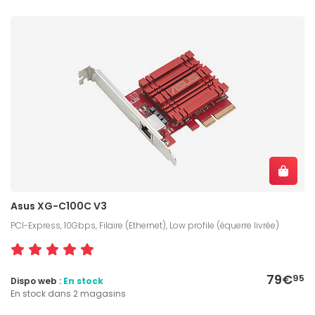
Asus XG-C100C V3
PCI-Express, 10Gbps, Filaire (Ethernet), Low profile (équerre livrée)
79€
95
Dispo web :
En stock
En stock dans 2 magasins