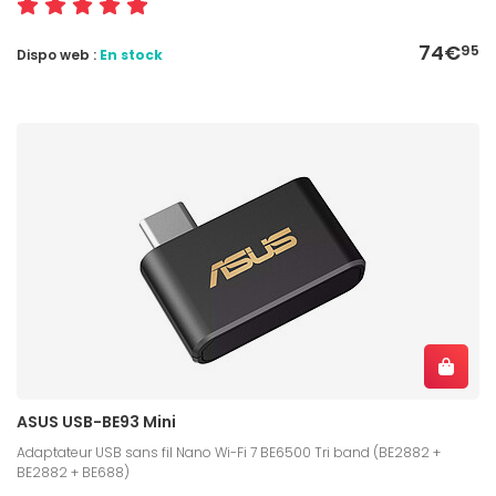
74€
95
Dispo web :
En stock
ASUS USB-BE93 Mini
Adaptateur USB sans fil Nano Wi-Fi 7 BE6500 Tri band (BE2882 +
BE2882 + BE688)