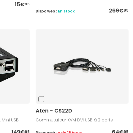
15€
95
269€
95
Dispo web :
En stock
Aten - CS22D
 Mini USB
Commutateur KVM DVI USB à 2 ports
149€
64€
95
95
Dispo web :
+ de 15 jours