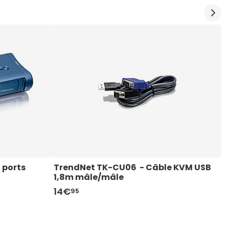
ports 
TrendNet TK-CU06  - Câble KVM USB 
T
1,8m mâle/mâle
3
14€
1
95