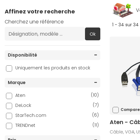
V
Affinez votre recherche
Cherchez une référence
1 - 34 sur 34
Ok
Disponibilité
Uniquement les produits en stock
Marque
(10)
Aten
(7)
DeLock
Compare
(6)
StarTech.com
Aten - Câ
(11)
TRENDnet
Câble, VGA, U