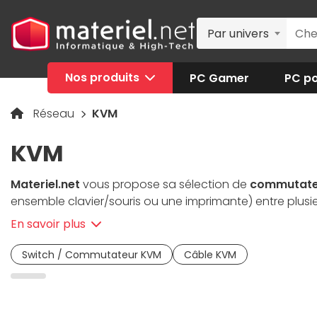
Par univers
Nos produits
PC Gamer
PC po
Réseau
KVM
KVM
Materiel.net
vous propose sa sélection de
commutate
ensemble clavier/souris ou une imprimante) entre plusi
En savoir plus
Switch / Commutateur KVM
Câble KVM