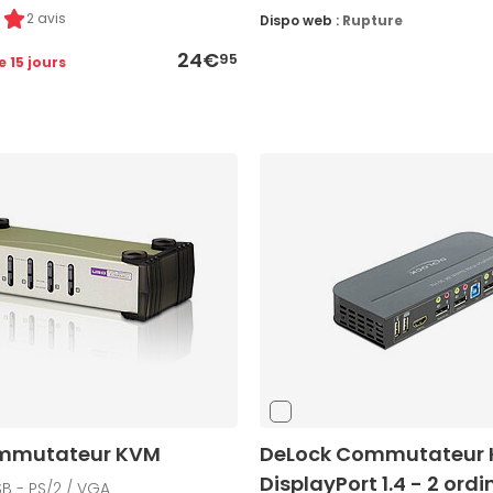
2 avis
Dispo web :
Rupture
24€
95
e 15 jours
ommutateur KVM
DeLock Commutateur
DisplayPort 1.4 - 2 ord
B - PS/2 / VGA