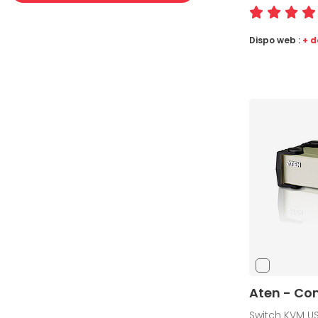
Dispo web :
+ d
Aten - C
Switch KVM US