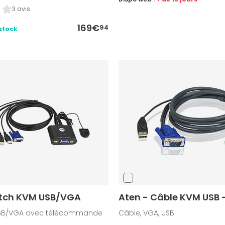
3 avis
169€
94
stock
itch KVM USB/VGA
Aten - Câble KVM USB 
USB/VGA avec télécommande
Câble, VGA, USB