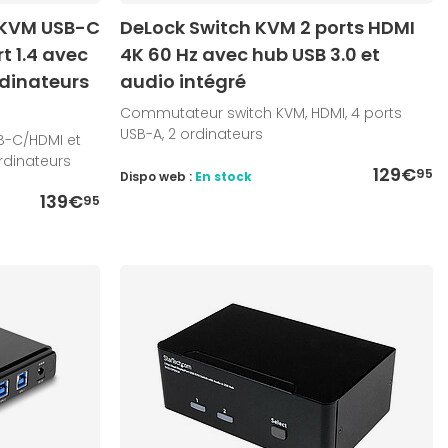
KVM USB-C
DeLock Switch KVM 2 ports HDMI
t 1.4 avec
4K 60 Hz avec hub USB 3.0 et
rdinateurs
audio intégré
Commutateur switch KVM, HDMI, 4 ports
USB-A, 2 ordinateurs
B-C/HDMI et
ordinateurs
129€
95
Dispo web :
En stock
139€
95