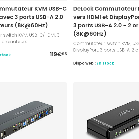
ommutateur KVM USB-C
DeLock Commutateur 
avec 3 ports USB-A 2.0
vers HDMI et DisplayPor
ateurs (8K@60Hz)
3 ports USB-A 2.0 - 2 o
(8K@60Hz)
switch KVM, USB-C/HDMI, 3
2 ordinateurs
Commutateur switch KVM, US
DisplayPort, 3 ports USB-A, 2 
119€
95
stock
Dispo web :
En stock