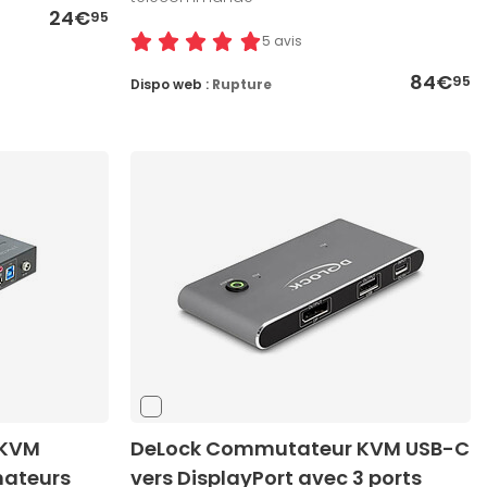
24€
95
5 avis
84€
95
Dispo web :
Rupture
 KVM
DeLock Commutateur KVM USB-C
inateurs
vers DisplayPort avec 3 ports