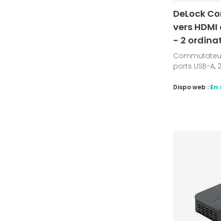
DeLock C
vers HDMI 
- 2 ordin
Commutateur 
ports USB-A, 
Dispo web :
En 