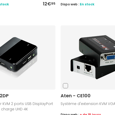
12€
95
stock
Dispo web :
En stock
82DP
Aten - CE100
KVM 2 ports USB DisplayPort
Système d'extension KVM VGA
n charge UHD 4K
Dispo web :
+ de 15 jours