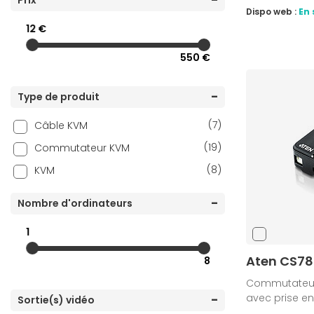
Prix
Dispo web :
En 
12 €
550 €
Type de produit
(7)
Câble KVM
(19)
Commutateur KVM
(8)
KVM
Nombre d'ordinateurs
1
Aten CS7
8
Commutateur 
avec prise e
Sortie(s) vidéo