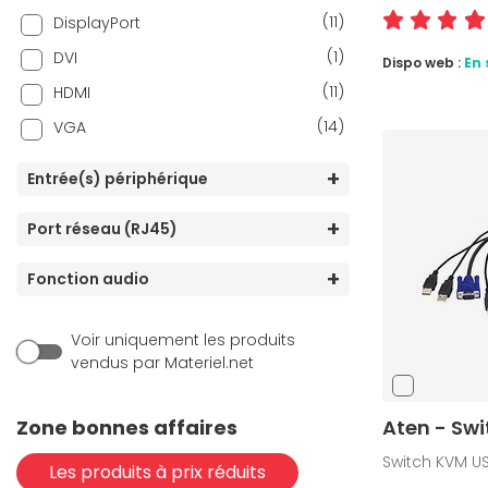
(11)
DisplayPort
(1)
DVI
Dispo web :
En 
(11)
HDMI
(14)
VGA
Entrée(s) périphérique
Port réseau (RJ45)
Fonction audio
Voir uniquement les produits
vendus par Materiel.net
Zone bonnes affaires
Aten - Sw
Switch KVM 
Les produits à prix réduits