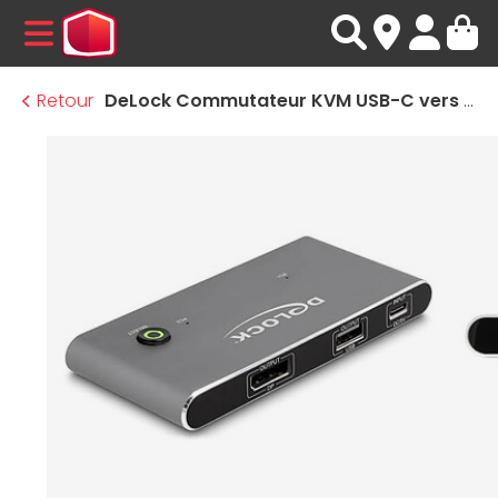
MENU
Retour
DeLock Commutateur KVM USB-C vers DisplayPort avec 3 ports USB-A 2.0 - 2 ordinateurs (8K@30Hz)