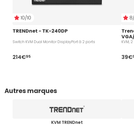
10/10
8/
TRENDnet - TK-240DP
Tren
VGA/
Switch KVM Dual Monitor DisplayPort à 2 ports
KVM, 2
214€
39€
95
Autres marques
KVM TRENDnet