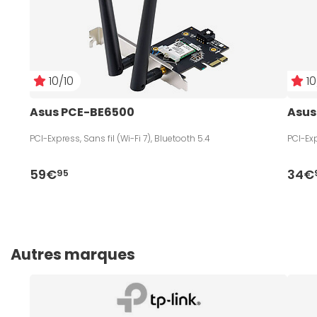
10/10
10
Asus PCE-BE6500
Asus
PCI-Express, Sans fil (Wi-Fi 7), Bluetooth 5.4
PCI-Exp
59€
34€
95
Autres marques