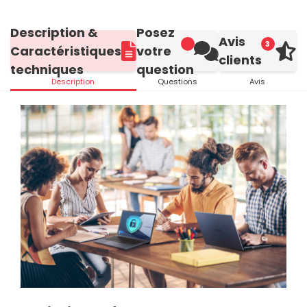
Description &
Posez
Avis
3
Caractéristiques
votre
clients
techniques
question
Description
Questions
Avis