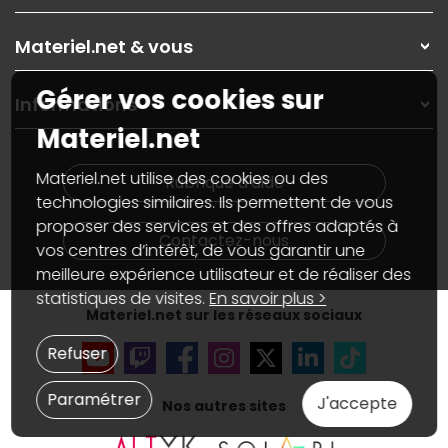
Les magasins Materiel.net
Rubrique d'aide / FAQ
Nos solutions pour les pros
Materiel.net & vous
Paiement, livraison
Contactez-nous
Garanties
,
Pack Zen
On répare votre PC portable
Gérer vos cookies sur
SAV, demander un retour
Informations
On rachète votre carte graphique
Informations
Materiel.net
PC sur mesure : Votre RDV personnalisé
Guides d'achats et tutoriels
Plan du site
Notre démarche écologique
Nos marques
Materiel.net recrute
Materiel.net utilise des cookies ou des
Rubrique d'aide
Conditions générales de vente
Notre programme d'affiliation
technologies similaires. Ils permettent de vous
Marketplace
Partenariat & Sponsoring
proposer des services et des offres adaptés à
Informations légales
Contactez-nous
vos centres d’intérêt, de vous garantir une
Données personnelles
et
cookies
meilleure expérience utilisateur et de réaliser des
Gérer vos cookies
Accessibilité : non conforme
statistiques de visites.
En savoir plus >
Materiel.net sur les réseaux sociaux
Refuser
Paramétrer
J'accepte
Nos autres sites