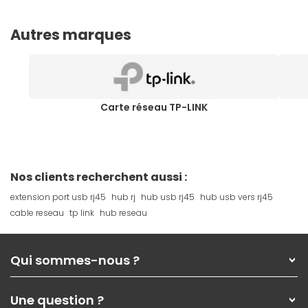
Autres marques
Carte réseau TP-LINK
Nos clients recherchent aussi :
extension port usb rj45
hub rj
hub usb rj45
hub usb vers rj45
cable reseau
tp link
hub reseau
Qui sommes-nous ?
Qui sommes-nous ?
Une question ?
Nos services