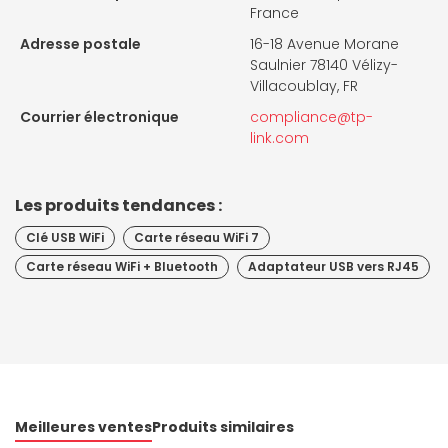
France
Adresse postale
16-18 Avenue Morane
Saulnier 78140 Vélizy-
Villacoublay, FR
Courrier électronique
compliance@tp-
link.com
Les produits tendances :
Clé USB WiFi
Carte réseau WiFi 7
Carte réseau WiFi + Bluetooth
Adaptateur USB vers RJ45
Meilleures ventes
Produits similaires