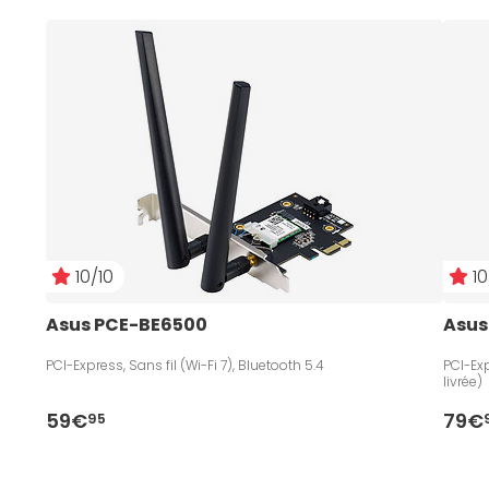
10/10
10
Asus PCE-BE6500
Asus
PCI-Express, Sans fil (Wi-Fi 7), Bluetooth 5.4
PCI-Exp
livrée)
59€
79€
95