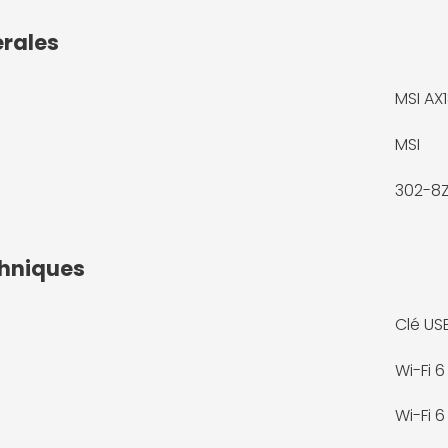
érales
MSI AX
MSI
302-8
chniques
Clé USB
Wi-Fi 6
Wi-Fi 6