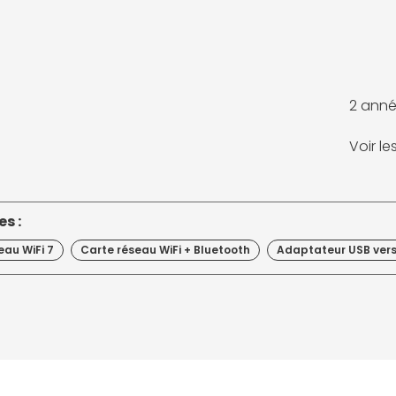
2 anné
Voir l
s :
eau WiFi 7
Carte réseau WiFi + Bluetooth
Adaptateur USB ver