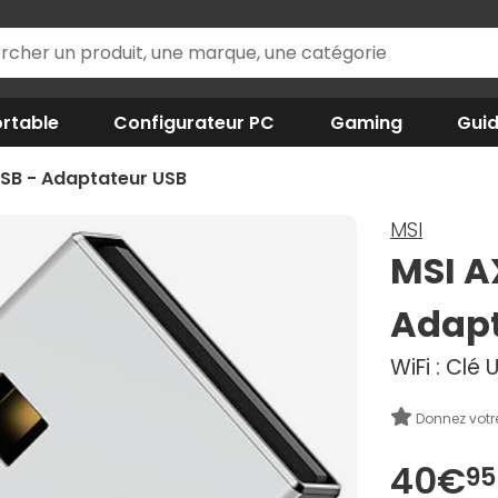
rtable
Configurateur PC
Gaming
Gui
USB - Adaptateur USB
MSI
MSI A
Adapt
WiFi : Clé
Donnez votr
40€
95