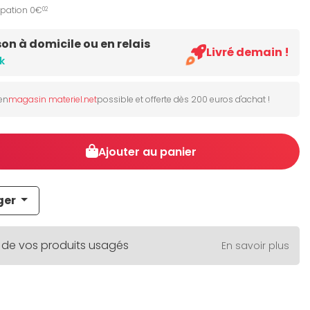
ipation 0€
02
son à domicile ou en relais
Livré demain !
k
 en
magasin materiel.net
possible et offerte dès 200 euros d'achat !
Ajouter au panier
ger
 de vos produits usagés
En savoir plus