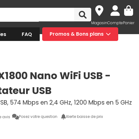
Magasin
Compte
Panier
des
FAQ
Promos & Bons plans
X1800 Nano WiFi USB -
ateur USB
 USB, 574 Mbps en 2,4 GHz, 1200 Mbps en 5 GHz
Posez votre question
Alerte baisse de prix
e avis