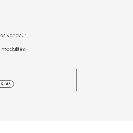
es vendeur
es modalités
s RJ45