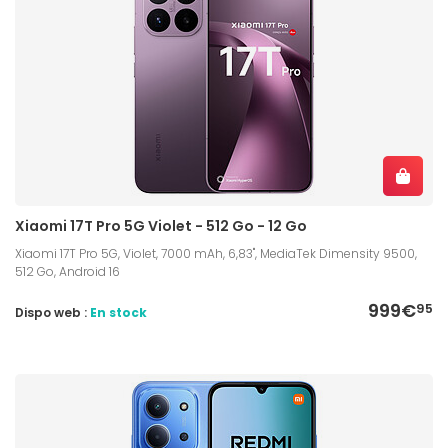
Xiaomi 17T Pro 5G Violet - 512 Go - 12 Go
Xiaomi 17T Pro 5G, Violet, 7000 mAh, 6,83", MediaTek Dimensity 9500,
512 Go, Android 16
999€
95
Dispo web :
En stock