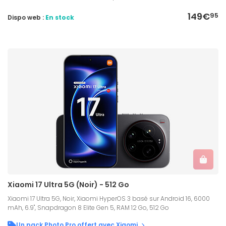
149€
95
Dispo web :
En stock
Xiaomi 17 Ultra 5G (Noir) - 512 Go
Xiaomi 17 Ultra 5G, Noir, Xiaomi HyperOS 3 basé sur Android 16, 6000
mAh, 6.9", Snapdragon 8 Elite Gen 5, RAM 12 Go, 512 Go
Un pack Photo Pro offert avec Xiaomi