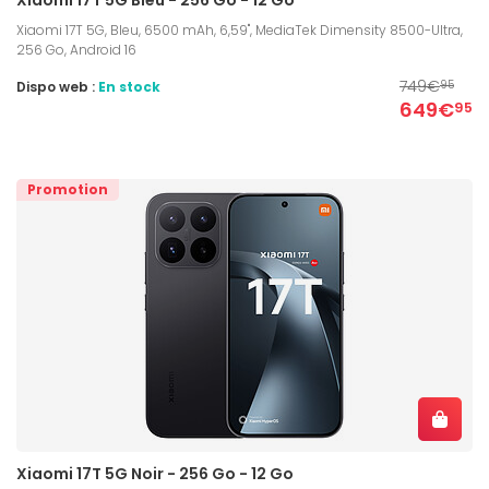
Xiaomi 17T 5G, Bleu, 6500 mAh, 6,59", MediaTek Dimensity 8500-Ultra,
256 Go, Android 16
749€
Dispo web :
En stock
95
649€
95
Promotion
Xiaomi 17T 5G Noir - 256 Go - 12 Go