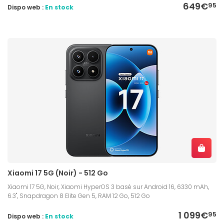
649€
95
Dispo web :
En stock
Xiaomi 17 5G (Noir) - 512 Go
Xiaomi 17 5G, Noir, Xiaomi HyperOS 3 basé sur Android 16, 6330 mAh,
6.3", Snapdragon 8 Elite Gen 5, RAM 12 Go, 512 Go
1 099€
95
Dispo web :
En stock