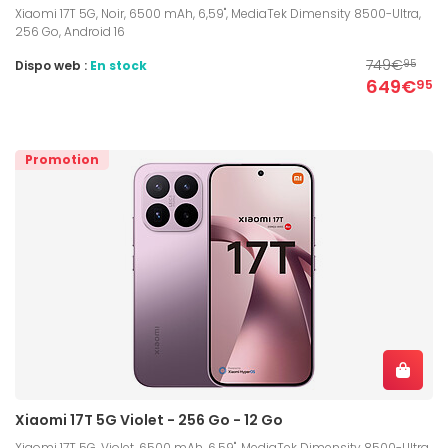
Xiaomi 17T 5G, Noir, 6500 mAh, 6,59", MediaTek Dimensity 8500-Ultra,
256 Go, Android 16
749€
Dispo web :
En stock
95
649€
95
Promotion
Xiaomi 17T 5G Violet - 256 Go - 12 Go
Xiaomi 17T 5G, Violet, 6500 mAh, 6,59", MediaTek Dimensity 8500-Ultra,