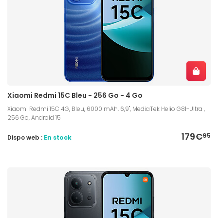
Xiaomi Redmi 15C Bleu - 256 Go - 4 Go
Xiaomi Redmi 15C 4G, Bleu, 6000 mAh, 6,9", MediaTek Helio G81-Ultra ,
256 Go, Android 15
179€
95
Dispo web :
En stock