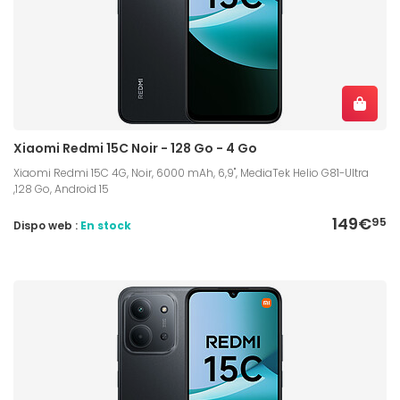
Xiaomi Redmi 15C Noir - 128 Go - 4 Go
Xiaomi Redmi 15C 4G, Noir, 6000 mAh, 6,9", MediaTek Helio G81-Ultra
,128 Go, Android 15
149€
95
Dispo web :
En stock