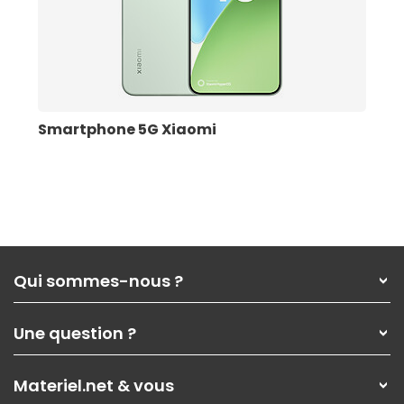
Smartphone 5G Xiaomi
Qui sommes-nous ?
Qui sommes-nous ?
Une question ?
Nos services
Les magasins Materiel.net
Rubrique d'aide / FAQ
Nos solutions pour les pros
Materiel.net & vous
Paiement, livraison
Contactez-nous