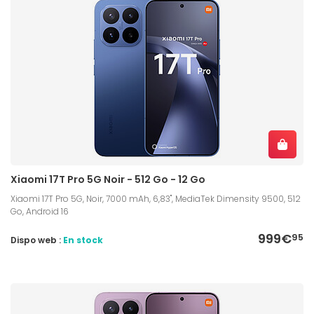
Xiaomi 17T Pro 5G Noir - 512 Go - 12 Go
Xiaomi 17T Pro 5G, Noir, 7000 mAh, 6,83", MediaTek Dimensity 9500, 512
Go, Android 16
999€
95
Dispo web :
En stock