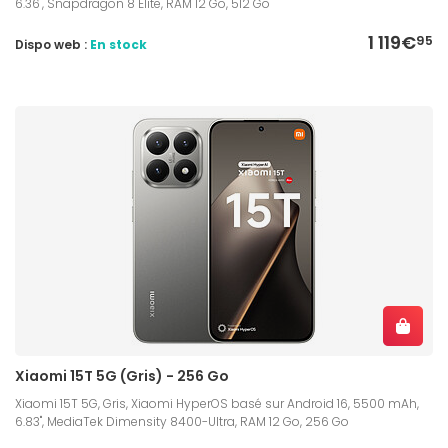
6.36", Snapdragon 8 Elite, RAM 12 Go, 512 Go
1 119€
95
Dispo web :
En stock
Xiaomi 15T 5G (Gris) - 256 Go
Xiaomi 15T 5G, Gris, Xiaomi HyperOS basé sur Android 16, 5500 mAh,
6.83", MediaTek Dimensity 8400-Ultra, RAM 12 Go, 256 Go