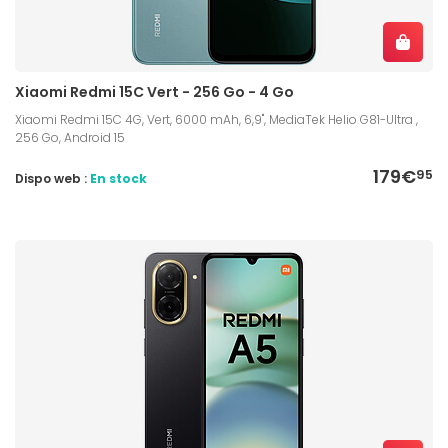
Xiaomi Redmi 15C Vert - 256 Go - 4 Go
Xiaomi Redmi 15C 4G, Vert, 6000 mAh, 6,9", MediaTek Helio G81-Ultra ,
256 Go, Android 15
179€
95
Dispo web :
En stock