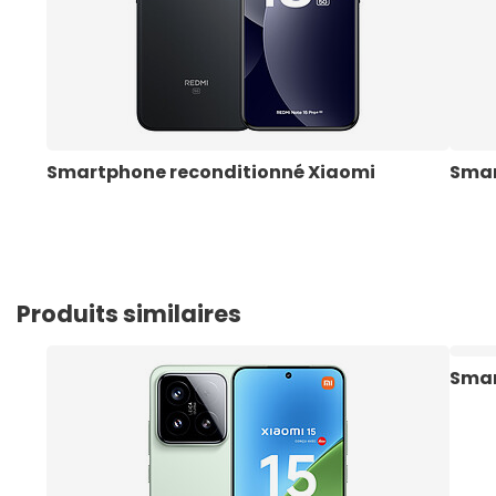
Smartphone reconditionné Xiaomi
Smar
Produits similaires
Smar