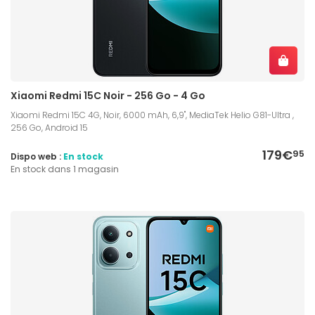
Xiaomi Redmi 15C Noir - 256 Go - 4 Go
Xiaomi Redmi 15C 4G, Noir, 6000 mAh, 6,9", MediaTek Helio G81-Ultra ,
256 Go, Android 15
179€
95
Dispo web :
En stock
En stock dans 1 magasin