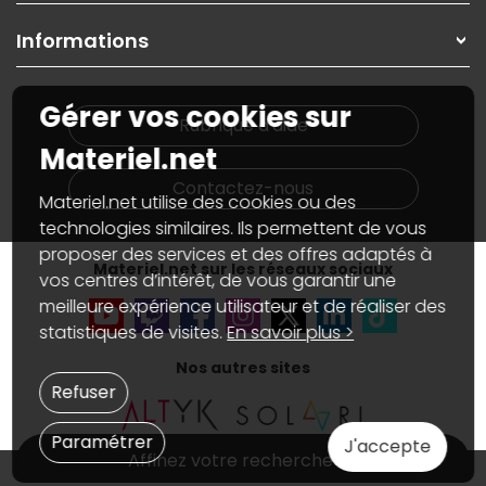
Garanties
,
Pack Zen
On répare votre PC portable
SAV, demander un retour
Informations
On rachète votre carte graphique
Informations
PC sur mesure : Votre RDV personnalisé
Guides d'achats et tutoriels
Plan du site
Notre démarche écologique
Gérer vos cookies sur
Nos marques
Materiel.net recrute
Rubrique d'aide
Conditions générales de vente
Notre programme d'affiliation
Materiel.net
Marketplace
Partenariat & Sponsoring
Informations légales
Contactez-nous
Materiel.net utilise des cookies ou des
Données personnelles
et
cookies
Gérer vos cookies
technologies similaires. Ils permettent de vous
Accessibilité : non conforme
proposer des services et des offres adaptés à
Materiel.net sur les réseaux sociaux
vos centres d’intérêt, de vous garantir une
meilleure expérience utilisateur et de réaliser des
statistiques de visites.
En savoir plus >
Nos autres sites
Refuser
Paramétrer
J'accepte
Affinez votre recherche