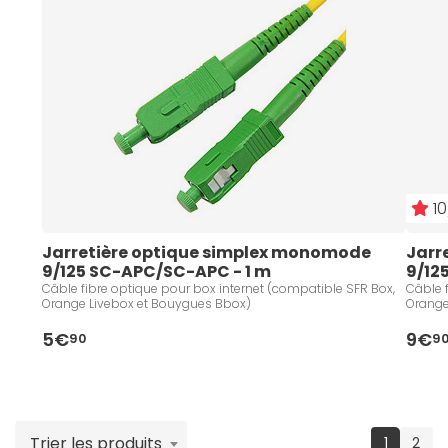
duplex multimodes. Le câble optique est aussi appelé
une
jarretière optique ou une gaine
. Aidez-vous des
filtres pour trouver le
câble fibre optique
adapté à
vos besoins et à votre budget.
10
Jarretière optique simplex monomode 
Jarr
9/125 SC-APC/SC-APC - 1 m
9/12
Câble fibre optique pour box internet (compatible SFR Box,
Câble 
Orange Livebox et Bouygues Bbox)
Orange
5€
9€
90
9
Trier les produits
(current
1
2