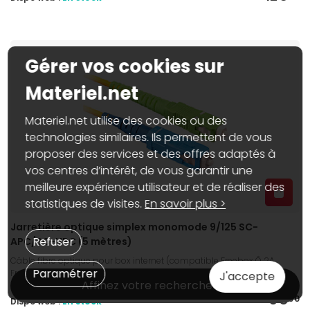
Gérer vos cookies sur
Materiel.net
Materiel.net utilise des cookies ou des
technologies similaires. Ils permettent de vous
proposer des services et des offres adaptés à
vos centres d’intérêt, de vous garantir une
meilleure expérience utilisateur et de réaliser des
statistiques de visites.
En savoir plus >
Jarretière optique simplex monomode 9/125 SC-
Refuser
APC/SC-UPC (5 mètres)
Câble fibre optique pour box internet (compatible Freebox Ô 2A,
Paramétrer
Freebox Revolution, Freebox Mini 4K, K-Net et Wibox)
J'accepte
Affinez votre recherche
8€
90
Dispo web :
En stock