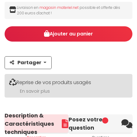
Livraison en
magasin materiel.net
possible et offerte dès
200 euros d'achat !
Ajouter au panier
Partager
Reprise de vos produits usagés
En savoir plus
Description &
Posez votre
Caractéristiques
question
techniques