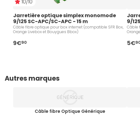
10/10
Jarretière optique simplex monomode 
Jarr
9/125 SC-APC/SC-APC - 15 m
9/12
Câble fibre optique pour box internet (compatible SFR Box,
Câble 
Orange Livebox et Bouygues Bbox)
Orange
9€
5€
90
9
Autres marques
Câble fibre Optique Générique