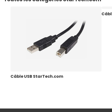
Câbl
Câble USB StarTech.com