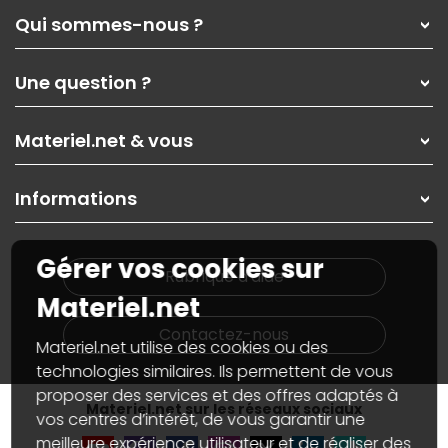
Qui sommes-nous ?
Qui sommes-nous ?
Une question ?
Nos services
Les magasins Materiel.net
Rubrique d'aide / FAQ
Nos solutions pour les pros
Materiel.net & vous
Paiement, livraison
Contactez-nous
Garanties
,
Pack Zen
On répare votre PC portable
SAV, demander un retour
Informations
On rachète votre carte graphique
Informations
PC sur mesure : Votre RDV personnalisé
Guides d'achats et tutoriels
Plan du site
Notre démarche écologique
Gérer vos cookies sur
Nos marques
Materiel.net recrute
Rubrique d'aide
Conditions générales de vente
Notre programme d'affiliation
Materiel.net
Marketplace
Partenariat & Sponsoring
Informations légales
Contactez-nous
Materiel.net utilise des cookies ou des
Données personnelles
et
cookies
Gérer vos cookies
technologies similaires. Ils permettent de vous
Accessibilité : non conforme
proposer des services et des offres adaptés à
Materiel.net sur les réseaux sociaux
vos centres d’intérêt, de vous garantir une
meilleure expérience utilisateur et de réaliser des