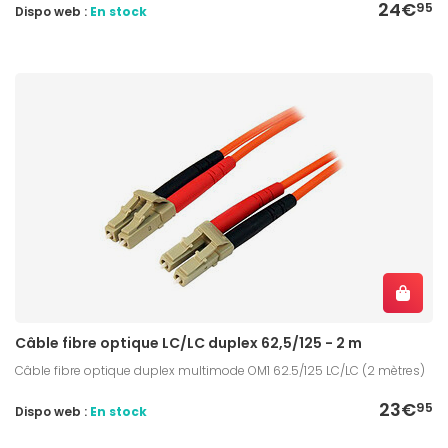
24€
95
Dispo web :
En stock
Câble fibre optique LC/LC duplex 62,5/125 - 2 m
Câble fibre optique duplex multimode OM1 62.5/125 LC/LC (2 mètres)
23€
95
Dispo web :
En stock