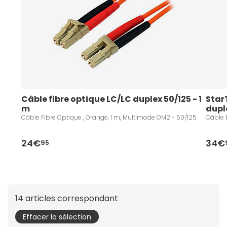
Câble fibre optique LC/LC duplex 50/125 - 1 
Star
m
duple
Câble Fibre Optique , Orange, 1 m, Multimode OM2 - 50/125
Câble 
24€
34€
95
14 articles correspondant
Effacer la sélection