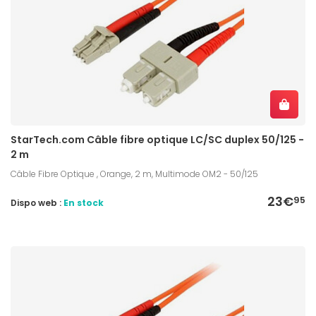
StarTech.com Câble fibre optique LC/SC duplex 50/125 -
2 m
Câble Fibre Optique , Orange, 2 m, Multimode OM2 - 50/125
23€
95
Dispo web :
En stock