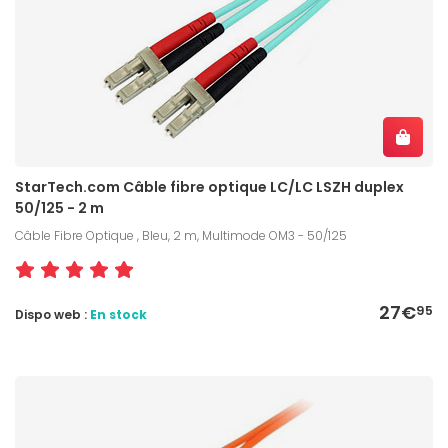
StarTech.com Câble fibre optique LC/LC LSZH duplex
50/125 - 2 m
Câble Fibre Optique , Bleu, 2 m, Multimode OM3 - 50/125
27€
95
Dispo web :
En stock