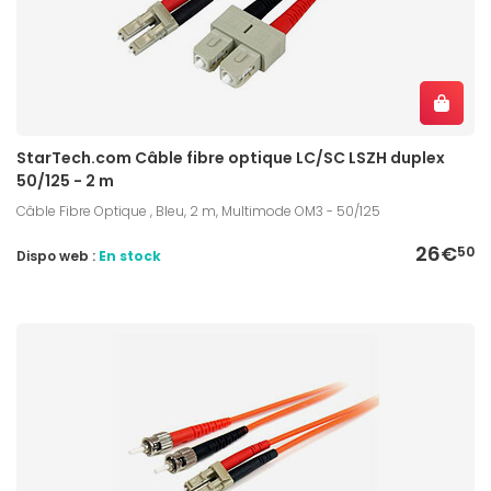
StarTech.com Câble fibre optique LC/SC LSZH duplex
50/125 - 2 m
Câble Fibre Optique , Bleu, 2 m, Multimode OM3 - 50/125
26€
50
Dispo web :
En stock