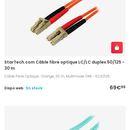
StarTech.com Câble fibre optique LC/LC duplex 50/125 -
30 m
Câble Fibre Optique , Orange, 30 m, Multimode OM1 - 62,5/125
69€
95
Dispo web :
En stock