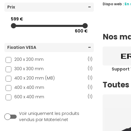
Dispo web :
En 
(5)
Prix
NEDIS
(1)
Peerless-AV
599 €
(2)
Samsung
600 €
Nos ma
(3)
Screen'Up
(1)
SONOROUS
Fixation VESA
(1)
StarTech.com
(1)
200 x 200 mm
(12)
Vogel's
(1)
300 x 300 mm
Support
(1)
400 x 200 mm (M8)
Toutes
(1)
400 x 400 mm
(1)
600 x 400 mm
Voir uniquement les produits
vendus par Materiel.net