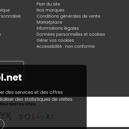
Plan du site
hique
Nos marques
rsonnalisé
Conditions générales de vente
Marketplace
Informations légales
n
Données personnelles
et
cookies
Gérer vos cookies
Accessibilité : non conforme
nous
l.net
er des services et des offres
aliser des statistiques de visites.
Nos autres sites