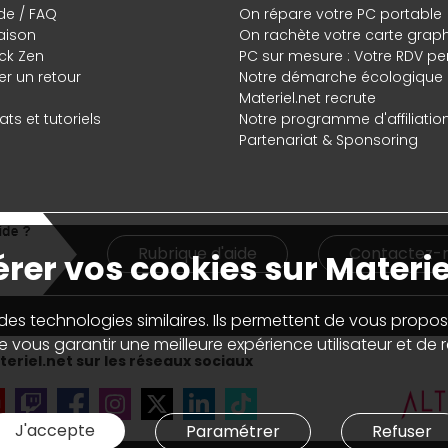
de / FAQ
On répare votre PC portable
raison
On rachète votre carte grap
ck Zen
PC sur mesure : Votre RDV pe
r un retour
Notre démarche écologique
Materiel.net recrute
ts et tutoriels
Notre programme d'affiliatio
Partenariat & Sponsoring
Rubrique d'aide
Contactez-
rer vos cookies sur Materie
 des technologies similaires. Ils permettent de vous propos
 vous garantir une meilleure expérience utilisateur et de ré
eriel.net sur les réseaux sociaux
J'accepte
Paramétrer
Refuser