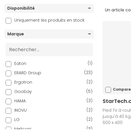
Disponibilité
Un article c
Uniquement les produits en stock
Marque
(1)
Eaton
(23)
ERARD Group
(2)
Ergotron
Compare
(5)
Goobay
StarTech
(3)
HAMA
(2)
INOVU
Pied TV à roul
jusqu'à 40 kg,
(2)
LG
600 x 400
(11)
Meliconi