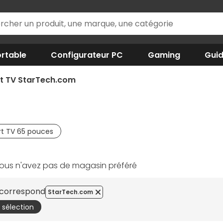
rtable
Configurateur PC
Gaming
Gui
t TV StarTech.com
t TV 65 pouces
ous n'avez pas de magasin préféré
e correspond
StarTech.com
a sélection