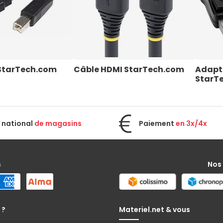
StarTech.com
Câble HDMI StarTech.com
Adapt
StarT
 national
de magasins
Paiement
en 3x/4x
s
Nos
 ?
Materiel.net & vous