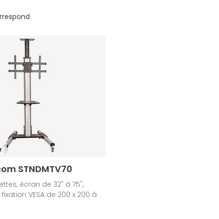
orrespond
r
.com STNDMTV70
ettes, écran de 32" à 75",
 fixation VESA de 200 x 200 à