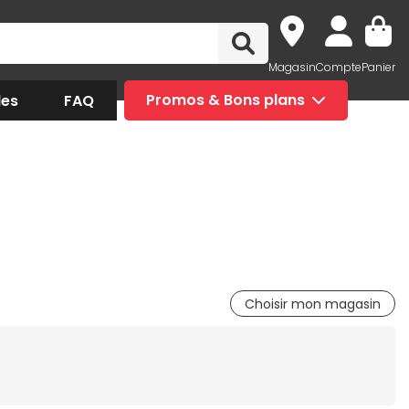
Magasin
Compte
Panier
des
FAQ
Promos & Bons plans
Choisir mon magasin