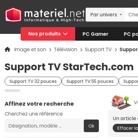
Par univers
Nos produits
PC Gamer
PC po
Image et son
Télévision
Support TV
Suppor
Support TV StarTech.com
Support TV 32 pouces
Support TV 55 pouces
Suppor
V
Affinez votre recherche
Cherchez une référence
Un articl
Ok
Effacer l