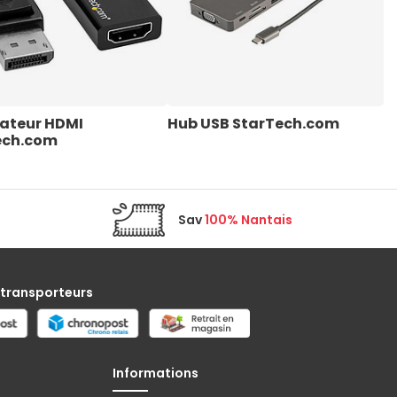
ateur HDMI 
Hub USB StarTech.com
C
ech.com
S
Sav
100% Nantais
 transporteurs
Informations