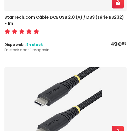
StarTech.com Câble DCE USB 2.0 (A) / DB9 (série RS232)
- 1m
49€
95
Dispo web :
En stock
En stock dans 1 magasin