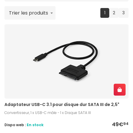
Trier les produits
(current)
1
2
3
Adaptateur USB-C 3.1 pour disque dur SATA III de 2,5"
Convertisseur, 1 x USB-C mâle - 1 x Disque SATA III
49€
94
Dispo web :
En stock