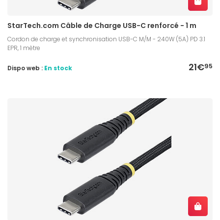
StarTech.com Câble de Charge USB-C renforcé - 1 m
Cordon de charge et synchronisation USB-C M/M - 240W (5A) PD 3.1
EPR, 1 mètre
21€
95
Dispo web :
En stock