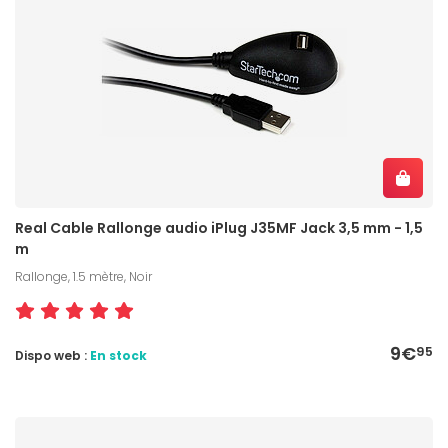
Real Cable Rallonge audio iPlug J35MF Jack 3,5 mm - 1,5
m
Rallonge, 1.5 mètre, Noir
9€
95
Dispo web :
En stock