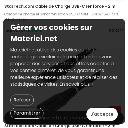
StarTech.com Câble de Charge USB-C renforcé - 2 m
Cordon de charge et synchronisation USB-C M/M - 240W (5A) PD 3.1
EPR, 2 mètres
Gérer vos cookies sur
22€
75
Dispo web :
En stock
Materiel.net
Materiel.net utilise des cookies ou des
technologies similaires. Ils permettent de vous
proposer des services et des offres adaptés à
vos centres d’intérêt, de vous garantir une
meilleure expérience utilisateur et de réaliser des
statistiques de visites.
En savoir plus >
Refuser
Paramétrer
J'accepte
Affinez votre recherche
StarTech.com Câble de Charge USB-C renforcé - 3 m