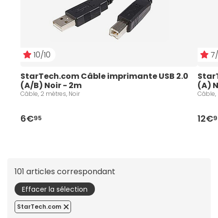
10/10
7/
StarTech.com Câble imprimante USB 2.0 
Star
(A/B) Noir - 2m
(A) N
Câble, 2 mètres, Noir
Câble, 
6€
12€
95
9
101 articles correspondant
Effacer la sélection
StarTech.com