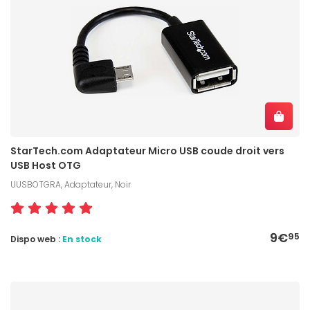
StarTech.com Adaptateur Micro USB coude droit vers
USB Host OTG
UUSBOTGRA, Adaptateur, Noir
9€
95
Dispo web :
En stock