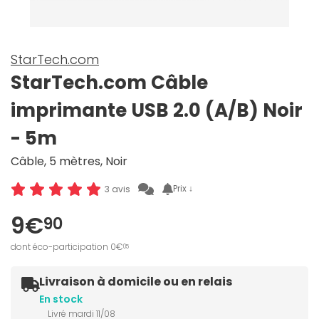
StarTech.com
StarTech.com Câble
imprimante USB 2.0 (A/B) Noir
- 5m
Câble, 5 mètres, Noir
Prix ↓
3 avis
9€
90
dont éco-participation 0€
05
Livraison à domicile ou en relais
En stock
Livré mardi 11/08