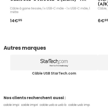
(A/B
Câble à gaine tressée, 1 x USB-C mâle - 1 x USB-C mâle, 1
Câble, 
mètre
14€
6€
95
9
Autres marques
Câble USB StarTech.com
Nos clients recherchent aussi :
cable impi
cable impri
cable usb a usb b
cable usb imp