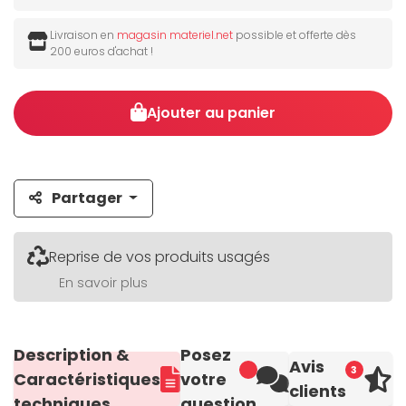
Livraison en
magasin materiel.net
possible et offerte dès
200 euros d'achat !
Ajouter au panier
Partager
Reprise de vos produits usagés
En savoir plus
Description &
Posez
Avis
3
Caractéristiques
votre
clients
techniques
question