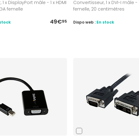
 1 x DisplayPort mâle - 1 x HDMI
Convertisseur, 1 x DVI-I mâle -
VGA femelle
femelle, 20 centimètres
49€
95
stock
Dispo web :
En stock