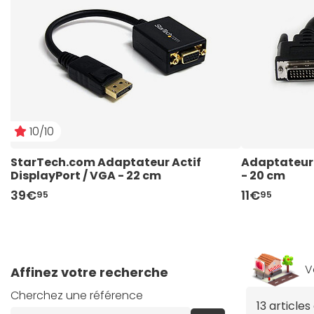
10/10
StarTech.com Adaptateur Actif 
Adaptateur D
DisplayPort / VGA - 22 cm
- 20 cm
39€
11€
95
95
V
Affinez votre recherche
Cherchez une référence
13 article