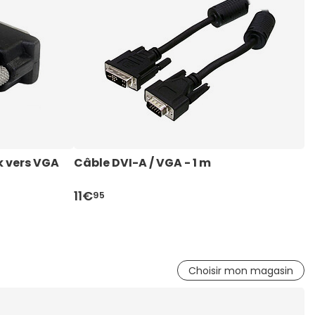
k vers VGA
Câble DVI-A / VGA - 1 m
C
11€
1
95
Choisir mon magasin