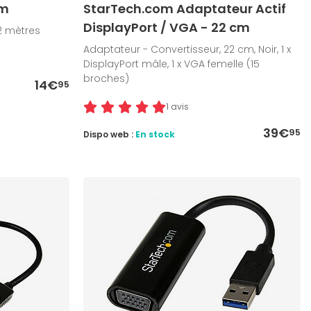
 m
StarTech.com Adaptateur Actif
DisplayPort / VGA - 22 cm
 2 mètres
Adaptateur - Convertisseur, 22 cm, Noir, 1 x
DisplayPort mâle, 1 x VGA femelle (15
broches)
14€
95
1 avis
39€
95
Dispo web :
En stock