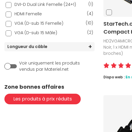
(1)
DVI-D Dual Link Femelle (24+1)
(4)
HDMI Femelle
(10)
StarTech.
VGA (D-sub 15 Femelle)
Compact 
(2)
VGA (D-sub 15 Mâle)
HD2VGAMICRO,
Longueur du câble
Noir, 1 x HDMI
broches)
Voir uniquement les produits
vendus par Materiel.net
Dispo web :
En 
Zone bonnes affaires
Les produits à prix réduits