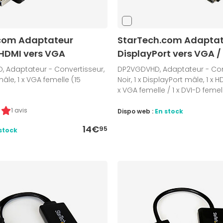
com Adaptateur
StarTech.com Adaptat
HDMI vers VGA
DisplayPort vers VGA /
 Adaptateur - Convertisseur,
DP2VGDVHD, Adaptateur - Con
 mâle, 1 x VGA femelle (15
Noir, 1 x DisplayPort mâle, 1 x H
x VGA femelle / 1 x DVI-D femel
1 avis
Dispo web :
En stock
14€
95
stock