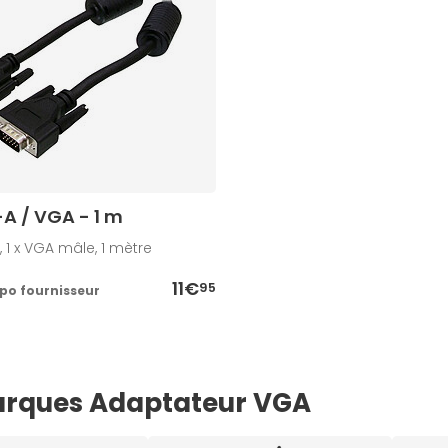
A / VGA - 1 m
, 1 x VGA mâle, 1 mètre
11€
95
po fournisseur
rques Adaptateur VGA