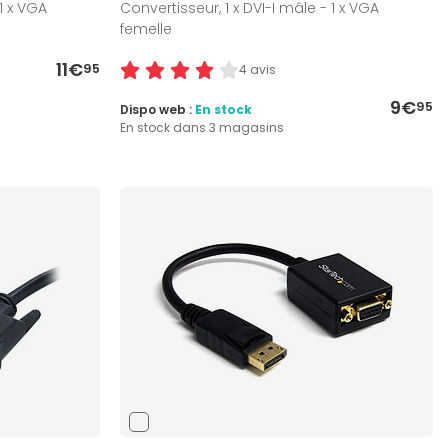
 1 x VGA
Convertisseur, 1 x DVI-I mâle - 1 x VGA
femelle
11€
95
4 avis
9€
95
Dispo web :
En stock
En stock dans 3 magasins