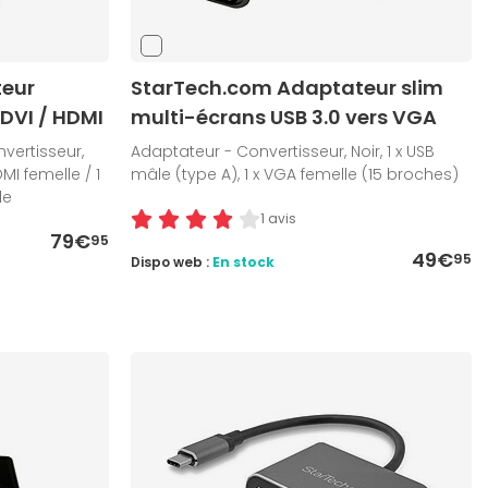
eur
StarTech.com Adaptateur slim
 DVI / HDMI
multi-écrans USB 3.0 vers VGA
vertisseur,
Adaptateur - Convertisseur, Noir, 1 x USB
DMI femelle / 1
mâle (type A), 1 x VGA femelle (15 broches)
le
1 avis
79€
95
49€
95
Dispo web :
En stock