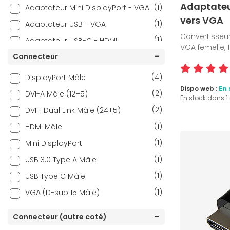
Adaptateur
(1)
Adaptateur Mini DisplayPort - VGA
vers VGA
(1)
Adaptateur USB - VGA
Convertisseur,
(1)
Adaptateur USB-C - HDMI
VGA femelle, 
(1)
Connecteur
Adaptateur USB-C - VGA
(1)
Adaptateur VGA - HDMI
(4)
DisplayPort Mâle
(2)
Dispo web :
En 
Câble DVI / VGA
(2)
DVI-A Mâle (12+5)
En stock dans 
(2)
DVI-I Dual Link Mâle (24+5)
(1)
HDMI Mâle
(1)
Mini DisplayPort
(1)
USB 3.0 Type A Mâle
(1)
USB Type C Mâle
(1)
VGA (D-sub 15 Mâle)
Connecteur (autre coté)