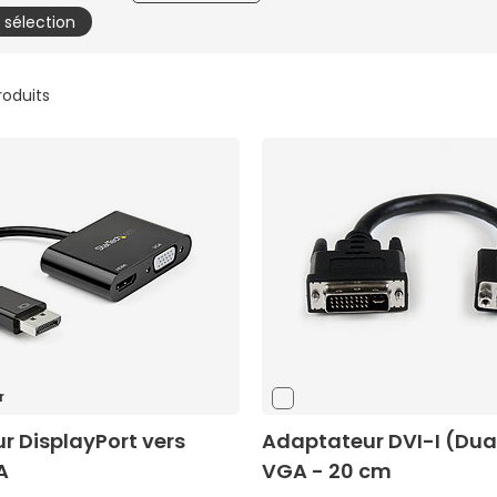
a sélection
produits
r
r DisplayPort vers
Adaptateur DVI-I (Dual
A
VGA - 20 cm