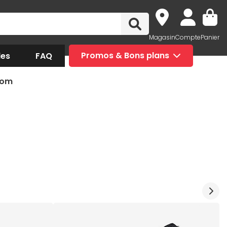
Magasin
Compte
Panier
des
FAQ
Promos & Bons plans
com