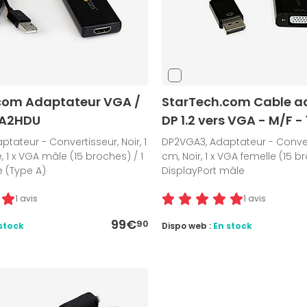
com Adaptateur VGA /
StarTech.com Cable a
GA2HDU
DP 1.2 vers VGA - M/F -
tateur - Convertisseur, Noir, 1
DP2VGA3, Adaptateur - Convert
, 1 x VGA mâle (15 broches) / 1
cm, Noir, 1 x VGA femelle (15 br
e (Type A)
DisplayPort mâle
1 avis
1 avis
99€
90
stock
Dispo web :
En stock