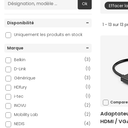
Ok
Effacer l
Disponibilité
1 - 13 sur 13 
Uniquement les produits en stock
Marque
(3)
Belkin
(1)
D-Link
(3)
Générique
(1)
HDfury
(1)
i-tec
Compare
(2)
INOVU
Adaptateu
(2)
Mobility Lab
HDMI / VG
(4)
NEDIS