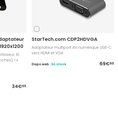
daptateur
StarTech.com CDP2HDVGA
 1920x1200
Adaptateur multiport AV numérique USB-C
vers HDMI et VGA
isseur, 10
oches), 1 x
69€
95
Dispo web :
En stock
34€
95