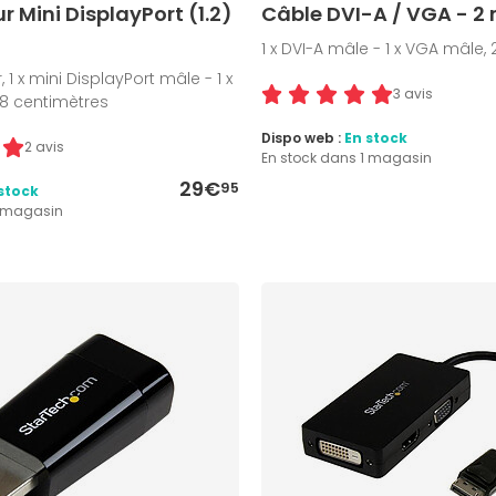
 Mini DisplayPort (1.2)
Câble DVI-A / VGA - 2
1 x DVI-A mâle - 1 x VGA mâle,
 1 x mini DisplayPort mâle - 1 x
3 avis
18 centimètres
Dispo web :
En stock
2 avis
En stock dans 1 magasin
29€
95
stock
1 magasin