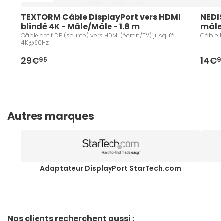
TEXTORM Câble DisplayPort vers HDMI 
NEDI
blindé 4K - Mâle/Mâle - 1.8 m
mâle
Câble actif DP (source) vers HDMI (écran/TV) jusqu'à
Câble 
4K@60Hz
29€
14€
95
9
Autres marques
Adaptateur DisplayPort StarTech.com
Nos clients recherchent aussi :