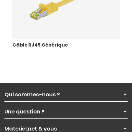
Câble RJ45 Générique
Qui sommes-nous ?
Qui sommes-nous ?
Une question ?
Nos services
Les magasins Materiel.net
Rubrique d'aide / FAQ
Nos solutions pour les pros
Materiel.net & vous
Paiement, livraison