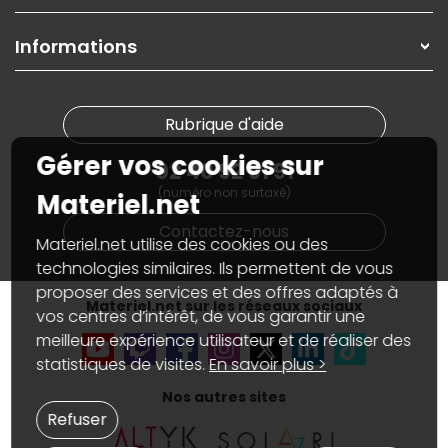
Contactez-nous
Garanties
,
Pack Zen
On répare votre PC portable
SAV, demander un retour
Informations
On rachète votre carte graphique
Informations
PC sur mesure : Votre RDV personnalisé
Guides d'achats et tutoriels
Plan du site
Notre démarche écologique
Nos marques
Materiel.net recrute
Rubrique d'aide
Conditions générales de vente
Notre programme d'affiliation
Marketplace
Gérer vos cookies sur
Partenariat & Sponsoring
02 40 92 91 91
Informations légales
(numéro non surtaxé)
Données personnelles
et
cookies
Materiel.net
Gérer vos cookies
Contactez-nous
Accessibilité : non conforme
Materiel.net utilise des cookies ou des
technologies similaires. Ils permettent de vous
proposer des services et des offres adaptés à
Materiel.net sur les réseaux sociaux
vos centres d’intérêt, de vous garantir une
meilleure expérience utilisateur et de réaliser des
statistiques de visites.
En savoir plus >
Nos autres sites
Refuser