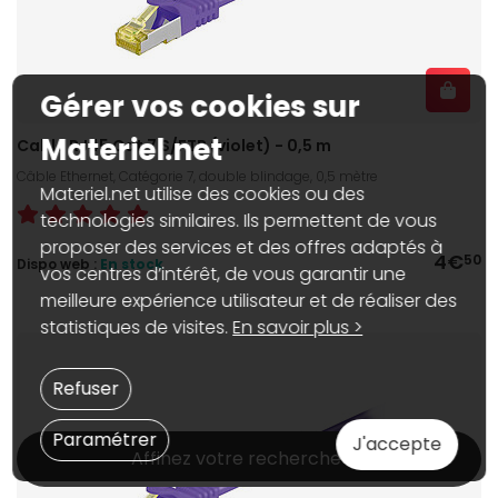
Gérer vos cookies sur
Materiel.net
Cable RJ45 Cat 7 S/FTP (violet) - 0,5 m
Câble Ethernet, Catégorie 7, double blindage, 0,5 mètre
Materiel.net utilise des cookies ou des
technologies similaires. Ils permettent de vous
proposer des services et des offres adaptés à
4€
50
Dispo web :
En stock
vos centres d’intérêt, de vous garantir une
meilleure expérience utilisateur et de réaliser des
statistiques de visites.
En savoir plus >
Refuser
Paramétrer
J'accepte
Affinez votre recherche