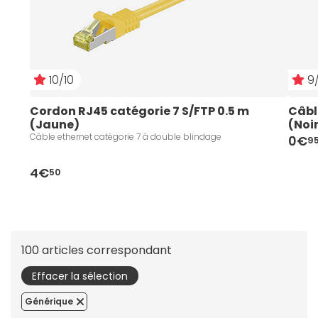
10/10
9/
Cordon RJ45 catégorie 7 S/FTP 0.5 m 
Câbl
(Jaune)
(Noi
Câble ethernet catégorie 7 à double blindage
0€
9
4€
50
100 articles correspondant
Effacer la sélection
Générique