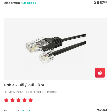
39€
95
Dispo web :
En stock
Cable RJ45 / RJ11 - 3 m
1 x RJ45 mâle - 1 x RJ11 mâle, 3 mètres
7€
94