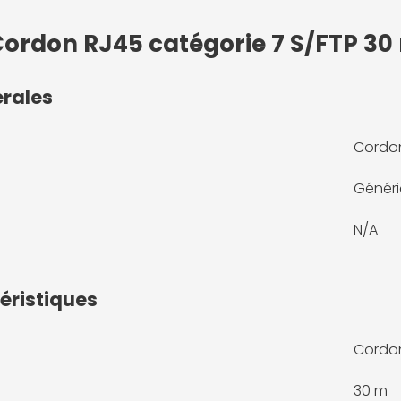
Cordon RJ45 catégorie 7 S/FTP 30
érales
Cordon
Génér
N/A
éristiques
Cordon
30 m