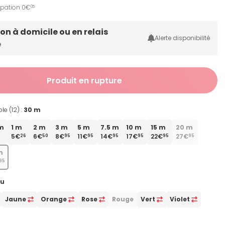
ipation 0€
05
son à domicile ou en relais
Alerte disponibilité
e
Produit en rupture
e (12) :
30 m
 m
1 m
2 m
3 m
5 m
7.5 m
10 m
15 m
20 m
5€
6€
8€
11€
14€
17€
22€
27€
0
26
50
95
95
95
95
95
95
m
95
eu
Jaune
Orange
Rose
Rouge
Vert
Violet