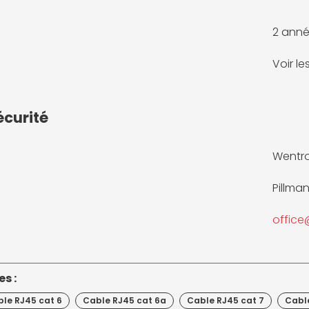
2 anné
Voir l
écurité
Wentr
Pillma
offic
s :
le RJ45 cat 6
Cable RJ45 cat 6a
Cable RJ45 cat 7
Cabl