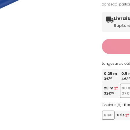
dont éco-partic
Livrai
Ruptur
Longueur du câbl
0.25 m
0.5
3€
4€
50
5
25 m
30 
32€
37€
95
Couleur (8) :
Bl
Bleu
Gris