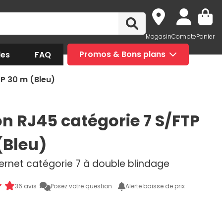
Magasin
Compte
Panier
des
FAQ
Promos & Bons plans
P 30 m (Bleu)
n RJ45 catégorie 7 S/FTP
(Bleu)
ernet catégorie 7 à double blindage
36 avis
Posez votre question
Alerte baisse de prix