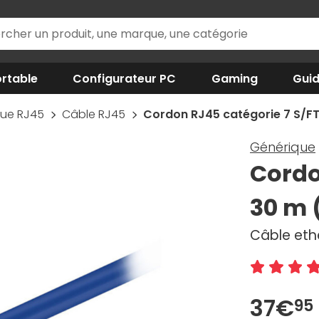
rtable
Configurateur PC
Gaming
Gui
que RJ45
Câble RJ45
Cordon RJ45 catégorie 7 S/FT
Générique
Cordo
30 m 
Câble eth
37€
95