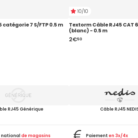
10/10
catégorie 7 S/FTP 0.5 m 
Textorm Câble RJ45 CAT 6
(blanc) - 0.5 m
2€
50
ble RJ45 Générique
Câble RJ45 NEDI
 national
de magasins
Paiement
en 3x/4x