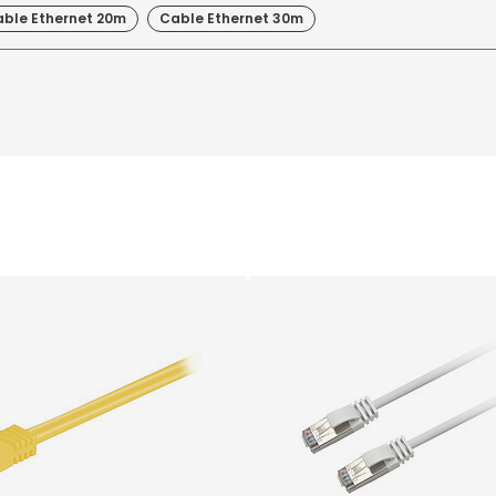
ble Ethernet 20m
Cable Ethernet 30m