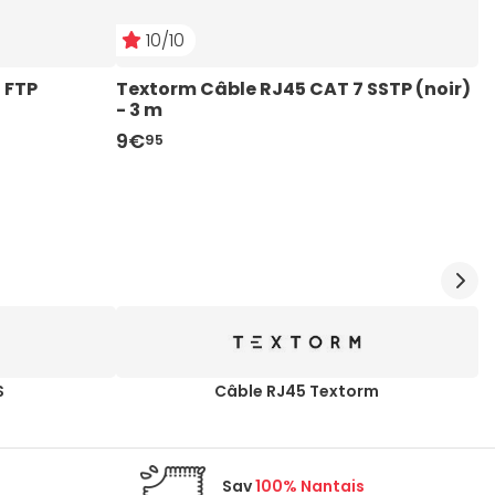
10/10
 FTP 
Textorm Câble RJ45 CAT 7 SSTP (noir) 
T
- 3 m
-
9€
4
95
S
Câble RJ45 Textorm
Sav
100% Nantais