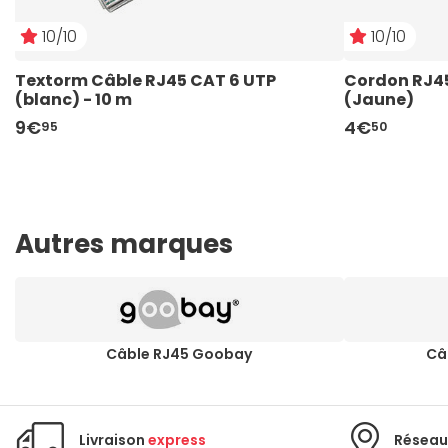
10/10
10/10
Textorm Câble RJ45 CAT 6 UTP 
Cordon RJ45 
(blanc) - 10 m
(Jaune)
9€
4€
95
50
Autres marques
Câble RJ45 Goobay
Câ
Livraison
express
Réseau