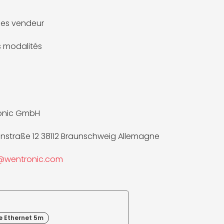
es vendeur
es modalités
onic GmbH
nnstraße 12 38112 Braunschweig Allemagne
e@wentronic.com
e Ethernet 5m