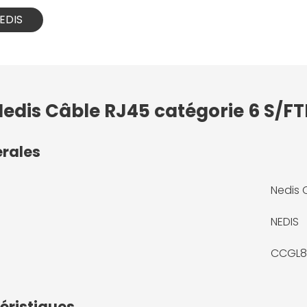
NEDIS
edis Câble RJ45 catégorie 6 S/FTP
érales
Nedis 
NEDIS
CCGL8
éristiques