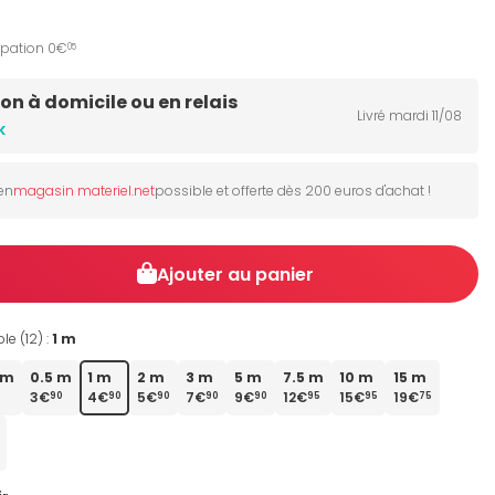
ipation 0€
05
son à domicile ou en relais
Livré mardi 11/08
k
 en
magasin materiel.net
possible et offerte dès 200 euros d'achat !
Ajouter au panier
e (12) :
1 m
 m
0.5 m
1 m
2 m
3 m
5 m
7.5 m
10 m
15 m
3€
4€
5€
7€
9€
12€
15€
19€
90
90
90
90
90
95
95
75