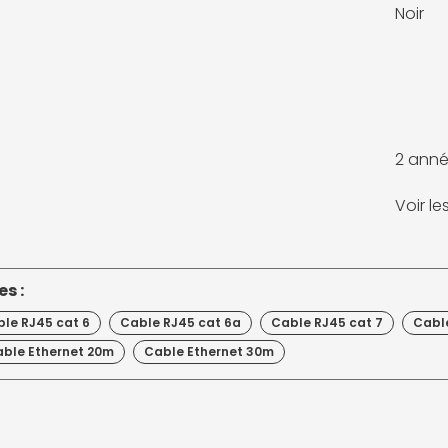
Noir
2 anné
Voir l
s :
le RJ45 cat 6
Cable RJ45 cat 6a
Cable RJ45 cat 7
Cabl
ble Ethernet 20m
Cable Ethernet 30m