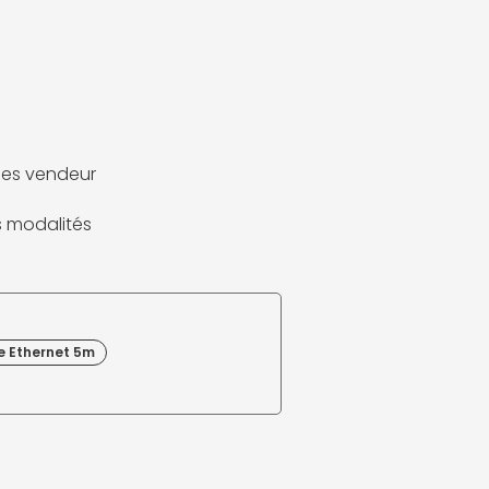
es vendeur
es modalités
e Ethernet 5m