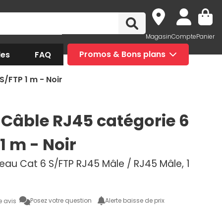
Magasin
Compte
Panier
des
FAQ
Promos & Bons plans
S/FTP 1 m - Noir
 Câble RJ45 catégorie 6
1 m - Noir
eau Cat 6 S/FTP RJ45 Mâle / RJ45 Mâle, 1
Posez votre question
Alerte baisse de prix
e avis