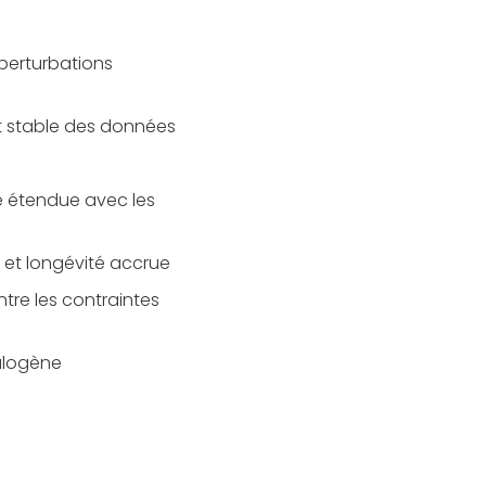
 perturbations
t stable des données
é étendue avec les
 et longévité accrue
tre les contraintes
alogène