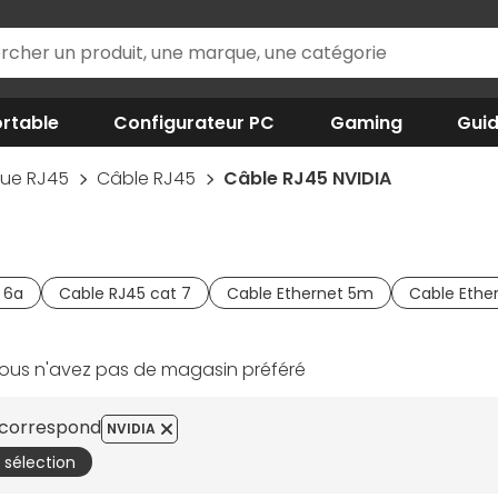
rtable
Configurateur PC
Gaming
Gui
que RJ45
Câble RJ45
Câble RJ45 NVIDIA
 6a
Cable RJ45 cat 7
Cable Ethernet 5m
Cable Ethe
ous n'avez pas de magasin préféré
e correspond
NVIDIA
a sélection