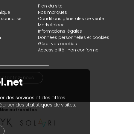
Plan du site
hique
Nos marques
rsonnalisé
Conditions générales de vente
Marketplace
Informations légales
n
Données personnelles
et
cookies
Gérer vos cookies
Accessibilité : non conforme
ontactez-nous
l.net
er des services et des offres
aliser des statistiques de visites.
Nos autres sites