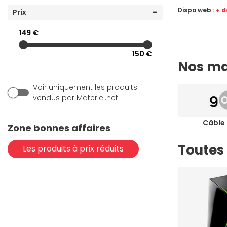
Dispo web :
+ d
(6)
Prix
StarTech.com
(41)
Textorm
149 €
150 €
Nos ma
Voir uniquement les produits
vendus par Materiel.net
Câble
Zone bonnes affaires
Toutes 
Les produits à prix réduits