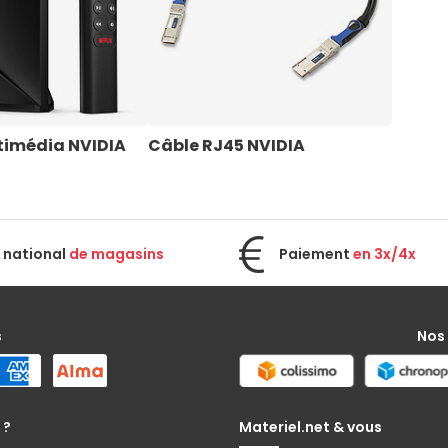
timédia NVIDIA
Câble RJ45 NVIDIA
 national
de magasins
Paiement
en 3x/4x
s
Nos
 ?
Materiel.net & vous