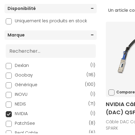
Disponibilité
Un article c
Uniquement les produits en stock
Marque
(1)
Dexlan
(116)
Goobay
(100)
Générique
Compare
(1)
INOVU
NVIDIA Câ
(71)
NEDIS
(DAC) QSF
(1)
NVIDIA
Câble DAC C
(8)
PatchSee
SPARK
(6)
Real Cable