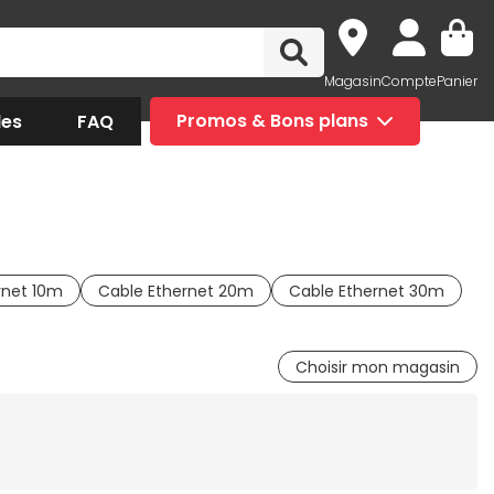
Magasin
Compte
Panier
des
FAQ
Promos & Bons plans
rnet 10m
Cable Ethernet 20m
Cable Ethernet 30m
Choisir mon magasin