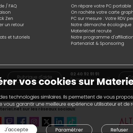
de / FAQ
On répare votre PC portable
raison
On rachète votre carte grap
ck Zen
PC sur mesure : Votre RDV pe
r un retour
Notre démarche écologique
Materiel.net recrute
ts et tutoriels
Notre programme d'affiliatio
Partenariat & Sponsoring
02 40 92 91 91
Rubrique d'aide
C
rer vos cookies sur Materie
(numéro non surtaxé)
 des technologies similaires. Ils permettent de vous propos
 vous garantir une meilleure expérience utilisateur et de ré
eriel.net sur les réseaux sociaux
J'accepte
Paramétrer
Refuser