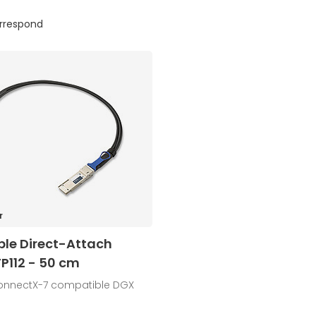
orrespond
r
ble Direct-Attach
P112 - 50 cm
onnectX-7 compatible DGX