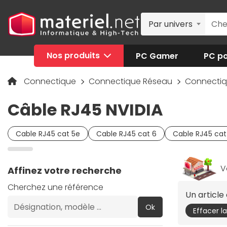
Par univers
Nos produits
PC Gamer
PC po
Connectique
Connectique Réseau
Connecti
Câble RJ45 NVIDIA
Cable RJ45 cat 5e
Cable RJ45 cat 6
Cable RJ45 cat
V
Affinez votre recherche
Cherchez une référence
Un articl
Ok
Effacer l