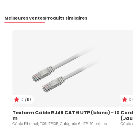
Meilleures ventes
Produits similaires
10/10
10
Textorm Câble RJ45 CAT 6 UTP (blanc) - 10 
Cord
m
(Jau
Câble Ethernet, TX6UTP10B, Catégorie 6 UTP , 10 mètres
Câble 