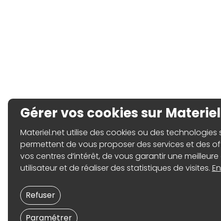
Gérer vos cookies sur Materiel
Materiel.net utilise des cookies ou des technologies sim
permettent de vous proposer des services et des o
vos centres d’intérêt, de vous garantir une meilleure
utilisateur et de réaliser des statistiques de visites.
En
Refuser
Paramétrer