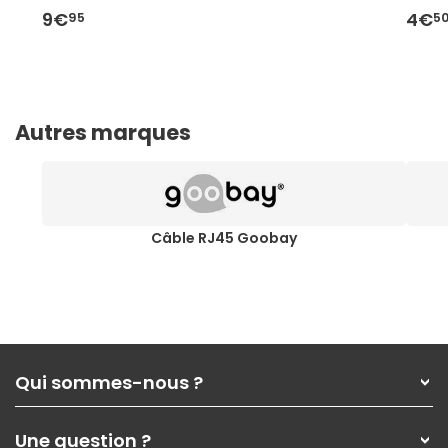
9€
4€
95
5
Autres marques
Câble RJ45 Goobay
Qui sommes-nous ?
Qui sommes-nous ?
Une question ?
Nos services