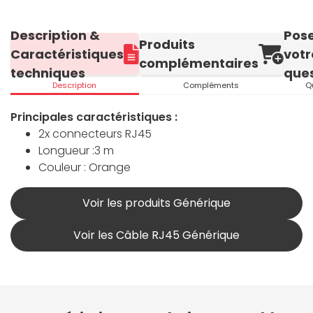
Description &
Pos
Produits
Caractéristiques
votr
complémentaires
techniques
ques
Description
Compléments
Q
Principales caractéristiques :
2x connecteurs RJ45
Longueur :3 m
Couleur : Orange
Voir les produits Générique
Voir les Câble RJ45 Générique