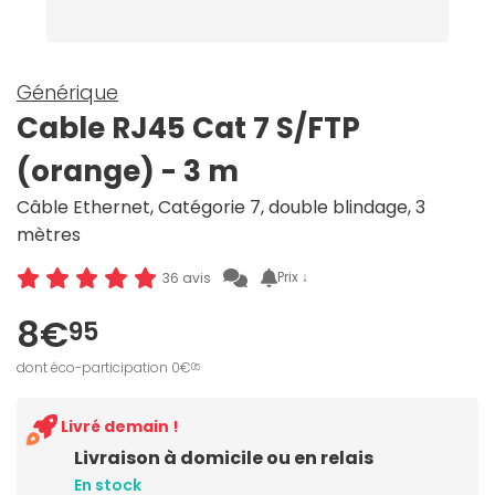
Générique
Cable RJ45 Cat 7 S/FTP
(orange) - 3 m
Câble Ethernet, Catégorie 7, double blindage, 3
mètres
Prix ↓
36 avis
8€
95
dont éco-participation 0€
05
Livré demain !
Livraison à domicile ou en relais
En stock