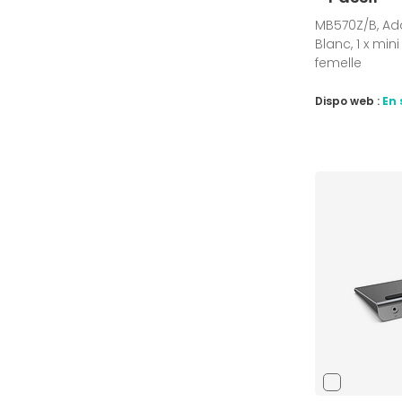
MB570Z/B, Ada
Blanc, 1 x min
femelle
Dispo web :
En 