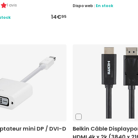
1 avis
Dispo web :
En stock
14€
95
stock
ptateur mini DP / DVI-D
Belkin Câble Displaypo
HDMI 4k x 2k (3840 x 2