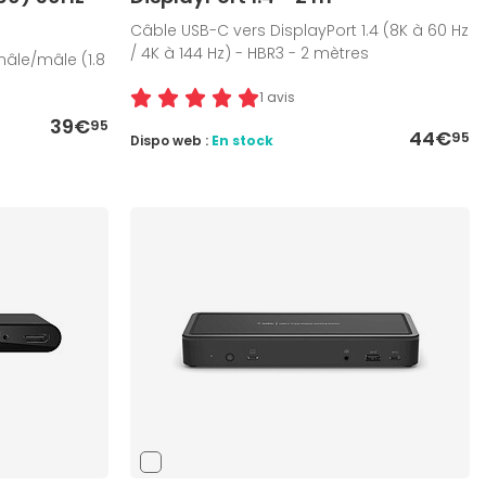
Câble USB-C vers DisplayPort 1.4 (8K à 60 Hz
/ 4K à 144 Hz) - HBR3 - 2 mètres
mâle/mâle (1.8
1 avis
39€
95
44€
95
Dispo web :
En stock