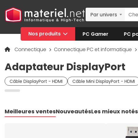
Par univers
Nos produits
PC Gamer
PC po
Connectique
Connectique PC et informatique
Adaptateur DisplayPort
Câble DisplayPort - HDMI
Câble Mini DisplayPort - HDMI
Meilleures ventes
Nouveautés
Les mieux notés