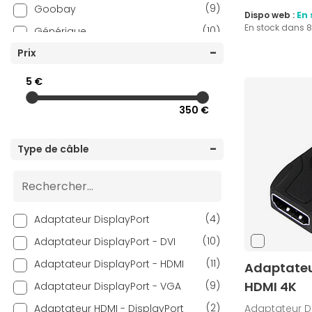
(9)
Goobay
Dispo web :
En 
En stock dans 
(10)
Générique
(5)
Prix
i-tec
(2)
ICY BOX
5 €
(9)
NEDIS
350 €
(28)
StarTech.com
(1)
Textorm
Type de câble
(4)
Adaptateur DisplayPort
(10)
Adaptateur DisplayPort - DVI
(11)
Adaptateur DisplayPort - HDMI
Adaptateur
HDMI 4K
(9)
Adaptateur DisplayPort - VGA
(2)
Adaptateur HDMI - DisplayPort
Adaptateur Di