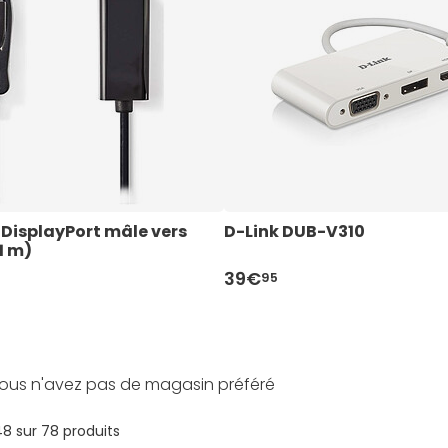
DisplayPort mâle vers 
D-Link DUB-V310
1 m)
39€
95
ous n'avez pas de magasin préféré
48 sur 78 produits