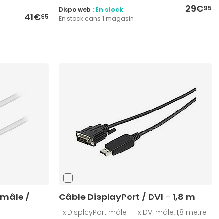
29€
95
Dispo web :
En stock
41€
95
En stock dans 1 magasin
 mâle /
Câble DisplayPort / DVI - 1,8 m
1 x DisplayPort mâle - 1 x DVI mâle, 1,8 mètre