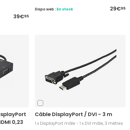
29€
95
Dispo web :
En stock
39€
95
isplayPort
Câble DisplayPort / DVI - 3 m
HDMI 0,23
1 x DisplayPort mâle - 1 x DVI mâle, 3 mètres