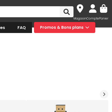
Magasin
Compte
Panier
des
FAQ
Promos & Bons plans