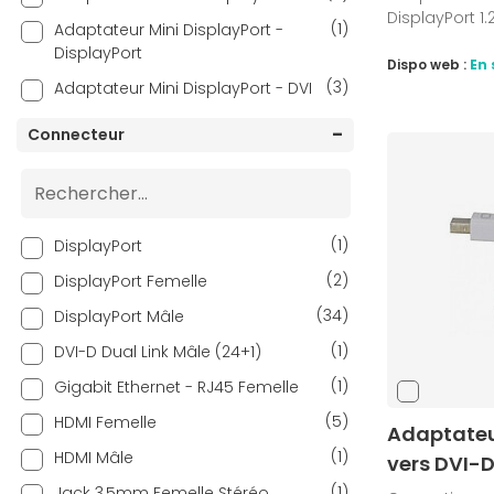
DisplayPort 1.
(1)
Adaptateur Mini DisplayPort -
DisplayPort
Dispo web :
En 
(3)
Adaptateur Mini DisplayPort - DVI
(6)
Adaptateur Mini DisplayPort - HDMI
Connecteur
(2)
Adaptateur Mini DisplayPort - VGA
(1)
Adaptateur USB - DisplayPort
(1)
Adaptateur USB-C
(1)
DisplayPort
(6)
Adaptateur USB-C - DisplayPort
(2)
DisplayPort Femelle
(2)
Adaptateur USB-C - HDMI
(34)
DisplayPort Mâle
(6)
Câble DisplayPort / DVI
(1)
DVI-D Dual Link Mâle (24+1)
(7)
Câble HDMI / DisplayPort
(1)
Gigabit Ethernet - RJ45 Femelle
(2)
Câble Mini DisplayPort / DVI
(5)
HDMI Femelle
Adaptateu
(4)
Câble Mini DisplayPort / HDMI
(1)
HDMI Mâle
vers DVI-D
(7)
Câble USB-C / DisplayPort
(1)
Jack 3,5mm Femelle Stéréo