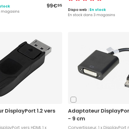
99€
95
stock
Dispo web :
En stock
8 magasins
En stock dans 3 magasins
 DisplayPort 1.2 vers
Adaptateur DisplayPort
- 9 cm
splayPort vers HDMI, 1 x
Convertisseur, 1 x DisplayPort 