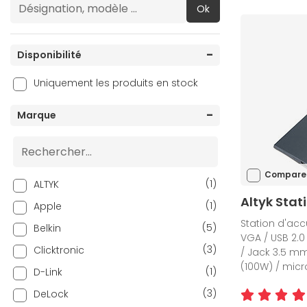
Ok
Disponibilité
Uniquement les produits en stock
Marque
Compare
(1)
ALTYK
Altyk Stat
(1)
Apple
Station d'accu
(5)
Belkin
VGA / USB 2.0 
(3)
Clicktronic
/ Jack 3.5 mm
(100W) / micr
(1)
D-Link
(3)
DeLock