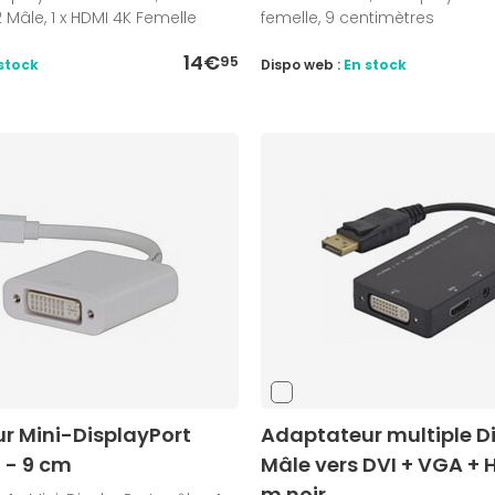
2 Mâle, 1 x HDMI 4K Femelle
femelle, 9 centimètres
14€
95
stock
Dispo web :
En stock
r Mini-DisplayPort
Adaptateur multiple D
 - 9 cm
Mâle vers DVI + VGA + 
m noir