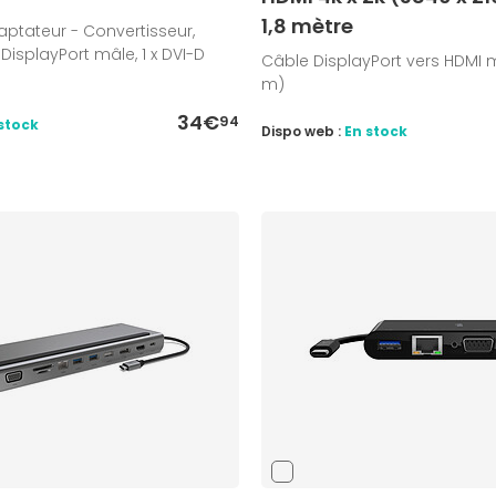
1,8 mètre
ptateur - Convertisseur,
i DisplayPort mâle, 1 x DVI-D
Câble DisplayPort vers HDMI 
m)
34€
94
stock
Dispo web :
En stock