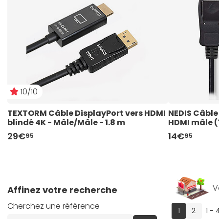
10/10
TEXTORM Câble DisplayPort vers HDMI 
NEDIS Câble 
blindé 4K - Mâle/Mâle - 1.8 m
HDMI mâle (
29€
14€
95
95
V
Affinez votre recherche
Cherchez une référence
(current)
1
2
1 - 