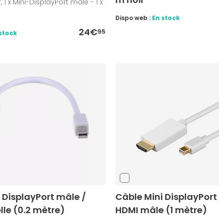
 1 x Mini-DisplayPort mâle - 1 x
Dispo web :
En stock
24€
95
stock
 DisplayPort mâle /
Câble Mini DisplayPort
le (0.2 mètre)
HDMI mâle (1 mètre)