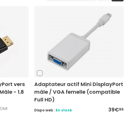
Port vers
Adaptateur actif Mini DisplayPort
Mâle - 1.8
mâle / VGA femelle (compatible
Full HD)
HDMI
39€
95
Dispo web :
En stock