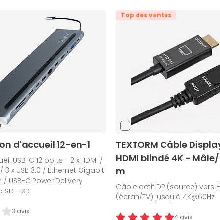
Top des ventes
r
ion d'accueil 12-en-1
TEXTORM Câble Display
HDMI blindé 4K - Mâle/
eil USB-C 12 ports - 2 x HDMI /
m
/ 3 x USB 3.0 / Ethernet Gigabit
 / USB-C Power Delivery
Câble actif DP (source) vers 
o SD - SD
(écran/TV) jusqu'à 4K@60Hz
3 avis
4 avis