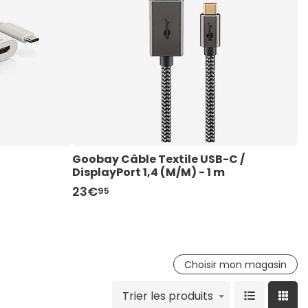
Goobay Câble Textile USB-C / 
S
DisplayPort 1,4 (M/M) - 1 m
D
23€
4
95
Choisir mon magasin
Trier les produits