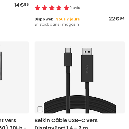
14€
95
9 avis
22€
94
Dispo web :
Sous 7 jours
En stock dans 1 magasin
rt vers
Belkin Câble USB-C vers
160) 30Hz -
DisplayPort 1.4 - 2 m