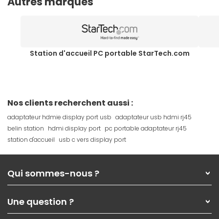
Autres marques
Station d'accueil PC portable StarTech.com
Nos clients recherchent aussi :
adaptateur hdmie display port usb
adaptateur usb hdmi rj45
belin station
hdmi display port
pc portable adaptateur rj45
station d'accueil
usb c vers display port
Qui sommes-nous ?
Qui sommes-nous ?
Une question ?
Nos services
Les magasins Materiel.net