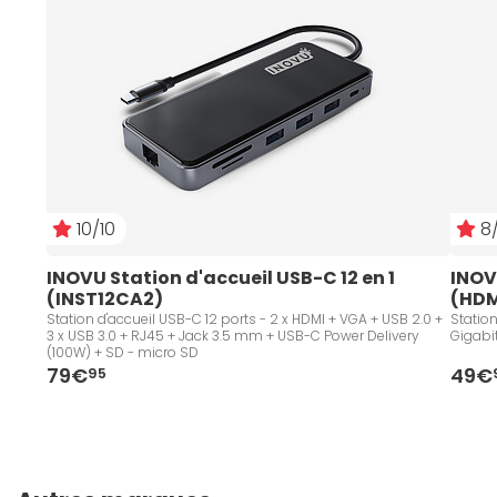
10/10
8/
INOVU Station d'accueil USB-C 12 en 1 
INOV
(INST12CA2)
(HDM
Station d'accueil USB-C 12 ports - 2 x HDMI + VGA + USB 2.0 +
Station
3 x USB 3.0 + RJ45 + Jack 3.5 mm + USB-C Power Delivery
Gigabi
(100W) + SD - micro SD
79€
49€
95