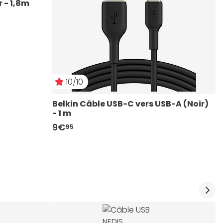
r - 1,8m
10/10
Belkin Câble USB-C vers USB-A (Noir) 
T
- 1 m
M
9€
2
95