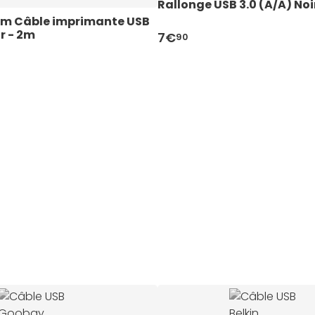
Rallonge USB 3.0 (A/A) Noi
m Câble imprimante USB 
ir - 2m
7€
90