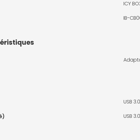
ICY BO
IB-CB0
éristiques
Adapta
USB 3.
USB 3.
é)