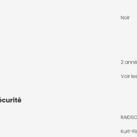
Noir
2 anné
Voir l
écurité
RAIDS
Kurt-F