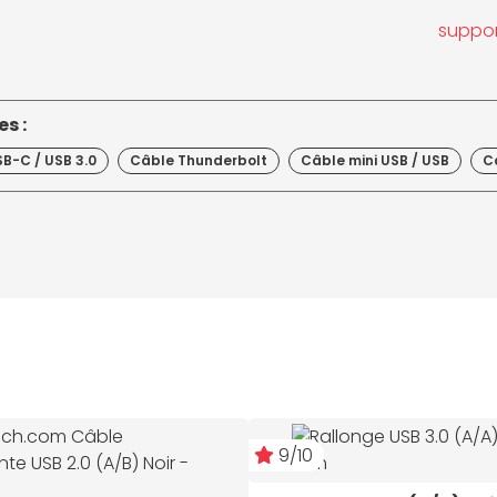
suppor
s :
B-C / USB 3.0
Câble Thunderbolt
Câble mini USB / USB
C
9/10