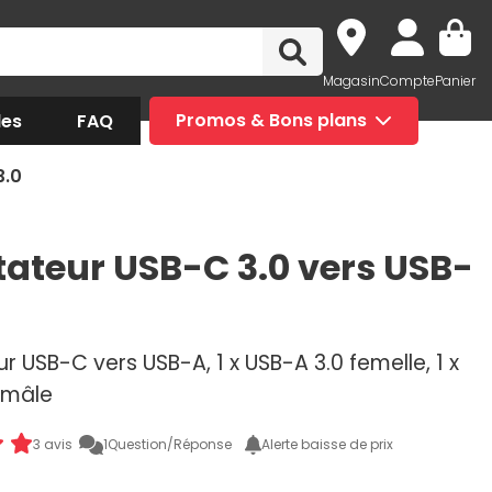
Magasin
Compte
Panier
des
FAQ
Promos & Bons plans
3.0
ateur USB-C 3.0 vers USB-
 USB-C vers USB-A, 1 x USB-A 3.0 femelle, 1 x
 mâle
3 avis
1
Question/Réponse
Alerte baisse de prix