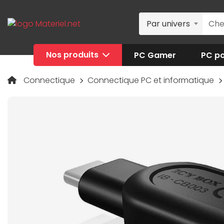
Par univers
Nos produits
PC Gamer
PC po
Connectique
Connectique PC et informatique