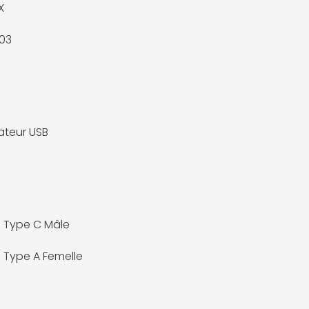
X
03
teur USB
0 Type C Mâle
0 Type A Femelle