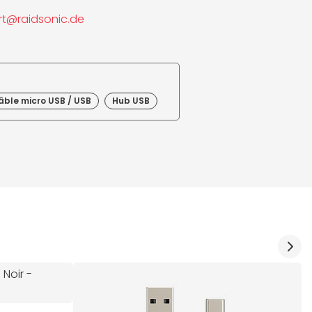
t@raidsonic.de
âble micro USB / USB
Hub USB