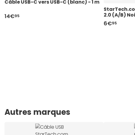
Câble USB-C vers USB-C (blanc) - 1 m
StarTech.co
2.0 (A/B) No
14€
95
6€
95
Autres marques