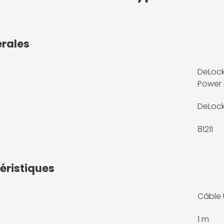
érales
DeLock
Power 
DeLoc
81211
éristiques
Câble 
1 m