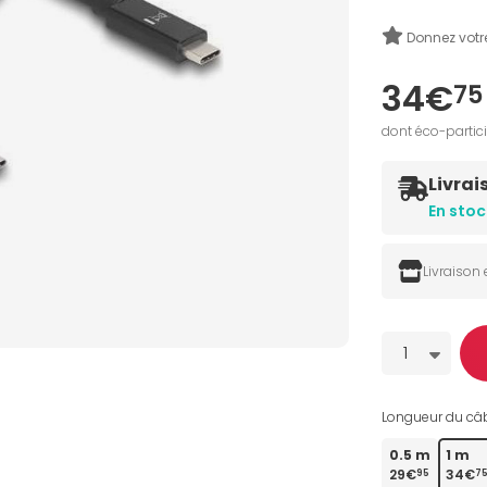
Donnez votr
34€
75
dont éco-partic
Livrai
En stoc
Livraison
Quantité
1
Longueur du câb
0.5 m
1 m
29€
34€
95
7