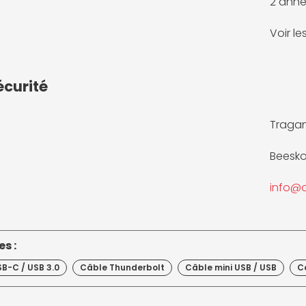
2 anné
Voir l
écurité
Tragan
Beesko
info@d
s :
B-C / USB 3.0
Câble Thunderbolt
Câble mini USB / USB
C