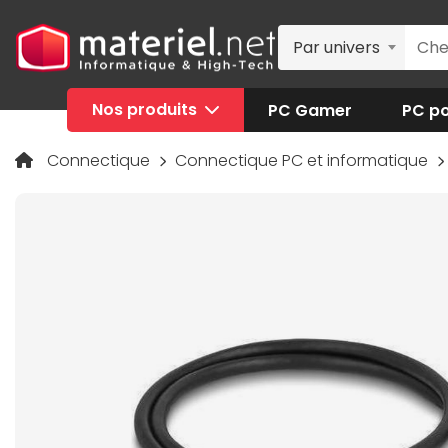
Par univers
Nos produits
PC Gamer
PC po
Connectique
Connectique PC et informatique