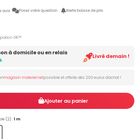
Posez votre question
Alerte baisse de prix
e avis
ipation 0€
05
son à domicile ou en relais
Livré demain !
k
 en
magasin materiel.net
possible et offerte dès 200 euros d'achat !
Ajouter au panier
le (2) :
1 m
5