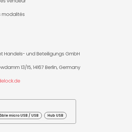
es vendeur
es modalités
t Handels- und Beteiligungs GmbH
wdamm 13/15, 14167 Berlin, Germany
elock.de
âble micro USB / USB
Hub USB