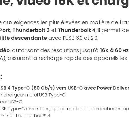
e, vidéo 16K et cha
aux exigences les plus élevées en matière de trans
Port
,
Thunderbolt 3
et
Thunderbolt 4
, il permet d
lité descendante
avec l’USB 3.0 et 2.0.
idéo
, autorisant des résolutions jusqu’à
16K à 60 Hz
 A), assurant la recharge rapide des appareils les 
:
USB 4 Type-C (80 Gb/s) vers USB-C avec Power Delive
un chargeur mural USB Type-C
teur USB-C
SB Type-C réversibles, qui permettent de brancher les app
t™ 3 et Thunderbolt™ 4