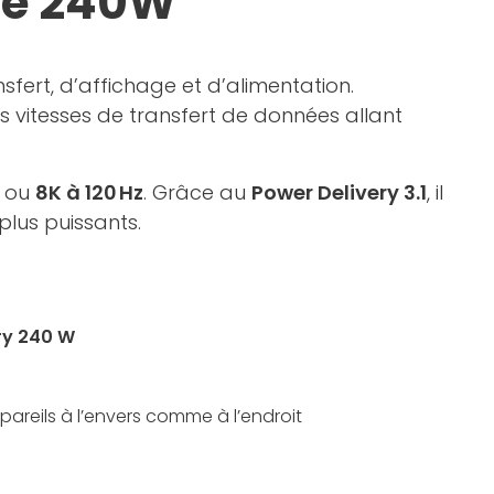
rge 240W
fert, d’affichage et d’alimentation.
es vitesses de transfert de données allant
ou
8K à 120 Hz
. Grâce au
Power Delivery 3.1
, il
plus puissants.
ry 240 W
areils à l’envers comme à l’endroit