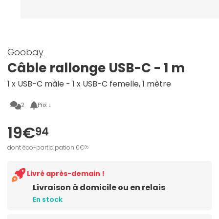
Goobay
Câble rallonge USB-C - 1 m
1 x USB-C mâle - 1 x USB-C femelle, 1 mètre
2
Prix ↓
19€
94
dont éco-participation 0€
05
Livré après-demain !
Livraison à domicile ou en relais
En stock