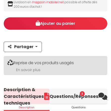
Livraison en
magasin materiel.net
possible et offerte dès
200 euros d'achat !
Ajouter au panier
Partager
Reprise de vos produits usagés
En savoir plus
Description &
2
Caractéristiques
Questions/Réponses
techniques
Description
Questions