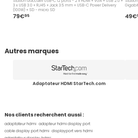
Station d'accueil USB-C 12 ports - 2 x HDMI + VGA + USB 2.0 +
Station
3 x USB 3.0 + RJ45 + Jack 3.5 mm + USB-C Power Delivery
Gigabi
(100W) + SD - micro SD
79€
49€
95
Autres marques
Adaptateur HDMI StarTech.com
Nos clients recherchent aussi :
adaptateur hdmi
adapteur hdmi display port
cable display port hdmi
displayport vers hdmi
adaptateur display hdmi