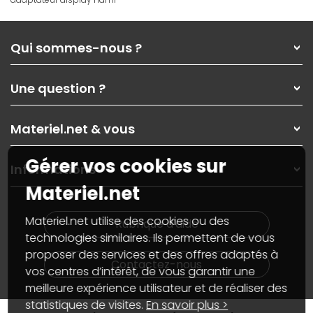
Qui sommes-nous ?
Qui sommes-nous ?
Une question ?
Nos services
Les magasins Materiel.net
Rubrique d'aide / FAQ
Nos solutions pour les pros
Materiel.net & vous
Paiement, livraison
Contactez-nous
Garanties
,
Pack Zen
On répare votre PC portable
Gérer vos cookies sur
SAV, demander un retour
Informations
On rachète votre carte graphique
Informations
Materiel.net
PC sur mesure : Votre RDV personnalisé
Guides d'achats et tutoriels
Plan du site
Notre démarche écologique
Nos marques
Materiel.net recrute
Materiel.net utilise des cookies ou des
Rubrique d'aide
Conditions générales de vente
Notre programme d'affiliation
technologies similaires. Ils permettent de vous
Marketplace
Partenariat & Sponsoring
proposer des services et des offres adaptés à
Informations légales
Contactez-nous
vos centres d’intérêt, de vous garantir une
Données personnelles
et
cookies
meilleure expérience utilisateur et de réaliser des
Gérer vos cookies
Accessibilité : non conforme
statistiques de visites.
En savoir plus >