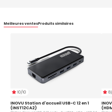
Meilleures ventes
Produits similaires
10/10
8/
INOVU Station d'accueil USB-C 12 en 1 
INOV
(INST12CA2)
(HDM