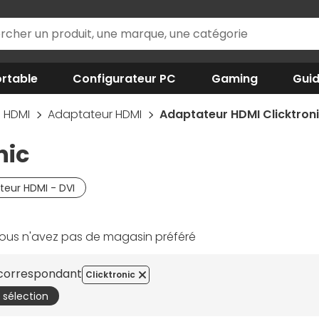
rtable
Configurateur PC
Gaming
Gui
HDMI
Adaptateur HDMI
Adaptateur HDMI Clicktron
nic
teur HDMI - DVI
ous n'avez pas de magasin préféré
s correspondant
Clicktronic
a sélection