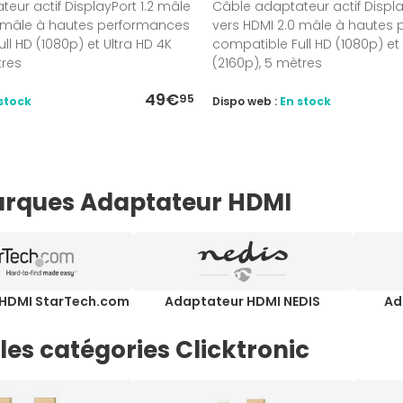
eur actif DisplayPort 1.2 mâle
Câble adaptateur actif Displa
0 mâle à hautes performances
vers HDMI 2.0 mâle à hautes
ll HD (1080p) et Ultra HD 4K
compatible Full HD (1080p) et 
tres
(2160p), 5 mètres
49€
95
stock
Dispo web :
En stock
rques Adaptateur HDMI
HDMI StarTech.com
Adaptateur HDMI NEDIS
Ad
les catégories Clicktronic