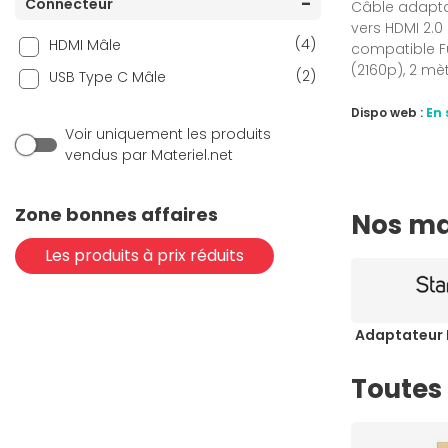
Connecteur
Câble adaptat
vers HDMI 2.
(4)
HDMI Mâle
compatible Fu
(2160p), 2 mè
(2)
USB Type C Mâle
Dispo web :
En 
Voir uniquement les produits
vendus par Materiel.net
Zone bonnes affaires
Nos ma
Les produits à prix réduits
Adaptateur 
Toutes 