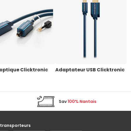
optique Clicktronic
Adaptateur USB Clicktronic
A
C
Sav
100% Nantais
 transporteurs