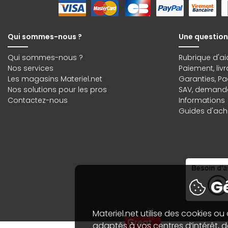
Qui sommes-nous ?
Une question
Qui sommes-nous ?
Rubrique d'ai
Nos services
Paiement, liv
Les magasins Materiel.net
Garanties
,
Pa
Nos solutions pour les pros
SAV, demande
Contactez-nous
Informations
Guides d'acha
Gé
Materiel.net utilise des cookies ou
adaptés à vos centres d’intérêt, de