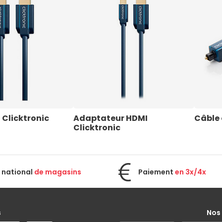
 Clicktronic
Adaptateur HDMI 
Câble 
Clicktronic
 national
de magasins
Paiement
en 3x/4x
s
Nos