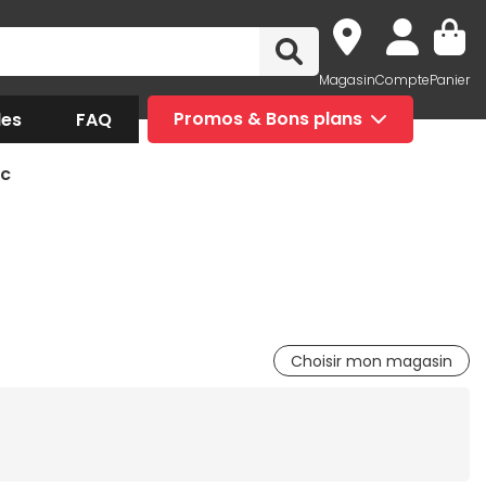
Magasin
Compte
Panier
des
FAQ
Promos & Bons plans
ic
Choisir mon magasin