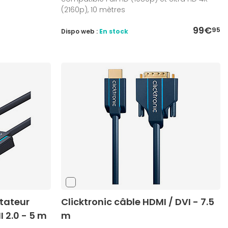
(2160p), 10 mètres
99€
95
Dispo web :
En stock
tateur
Clicktronic câble HDMI / DVI - 7.5
I 2.0 - 5 m
m