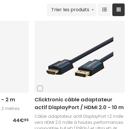
Trier les produits
 - 2 m
Clicktronic câble adaptateur
actif DisplayPort / HDMI 2.0 - 10 m
, 2 mètres
Câble adaptateur actif DisplayPort 1.2 mâle
44€
95
vers HDMI 2.0 mâle à hautes performances
compatible Full HD (1080p) et Ultra HD 4K