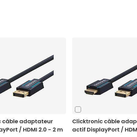
c câble adaptateur
Clicktronic câble adap
layPort / HDMI 2.0 - 2 m
actif DisplayPort / HDM