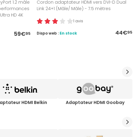
yPort 1.2 mâle
Cordon adaptateur HDMI vers DVI-D Dual
 performances
Link 24+1 (Mâle/ Mâle) - 7.5 mètres
Ultra HD 4K
1 avis
44€
95
59€
Dispo web :
En stock
95
aptateur HDMI Belkin
Adaptateur HDMI Goobay