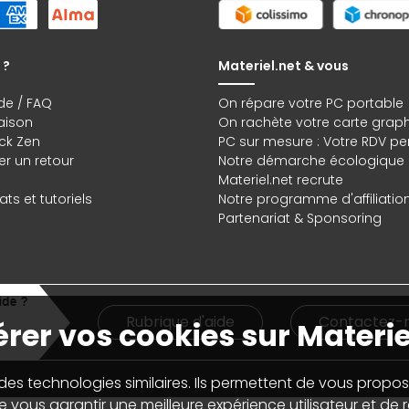
 ?
Materiel.net & vous
de / FAQ
On répare votre PC portable
raison
On rachète votre carte grap
ck Zen
PC sur mesure : Votre RDV pe
r un retour
Notre démarche écologique
Materiel.net recrute
ts et tutoriels
Notre programme d'affiliatio
Partenariat & Sponsoring
Rubrique d'aide
Contactez-
rer vos cookies sur Materie
 des technologies similaires. Ils permettent de vous propos
 vous garantir une meilleure expérience utilisateur et de ré