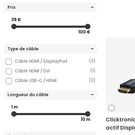
(8)
Prix
Générique
(1)
HDfury
39 €
(1)
HP
100 €
(10)
i-tec
(2)
ICY BOX
Type de câble
(4)
INOVU
(3)
Câble HDMI / DisplayPort
(2)
Mobility Lab
(1)
Câble HDMI / DVI
(1)
MSI
(2)
Câble USB-C / HDMI
(17)
NEDIS
(2)
Satechi
Longueur du câble
(45)
StarTech.com
1 m
(3)
Vivolink
Clicktroni
10 m
actif Disp