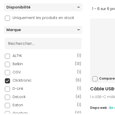
Disponibilité
1 - 6 sur 6 p
Uniquement les produits en stock
Marque
(1)
ALTYK
(13)
Belkin
(1)
CGV
Compare
(6)
Clicktronic
Câble USB-
(1)
D-Link
(4)
DeLock
1 x USB-C mâle
(1)
Eaton
Dispo web :
En 
(12)
Goobay