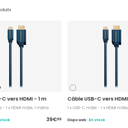
roduits
r
C vers HDMI - 1 m
Câble USB-C vers HDMI
 - 1 x HDMI mâle, 1 mètre
1 x USB-C mâle - 1 x HDMI mâle
39€
95
stock
Dispo web :
En stock