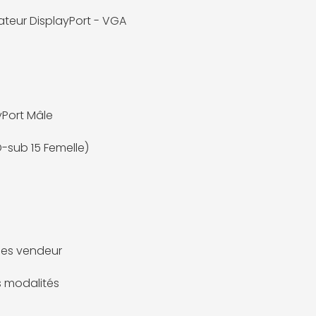
teur DisplayPort - VGA
yPort Mâle
-sub 15 Femelle)
es vendeur
es modalités