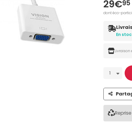
29€
95
dont éco-partic
Livrai
En stoc
Livraison
Quantité
1
Parta
Reprise