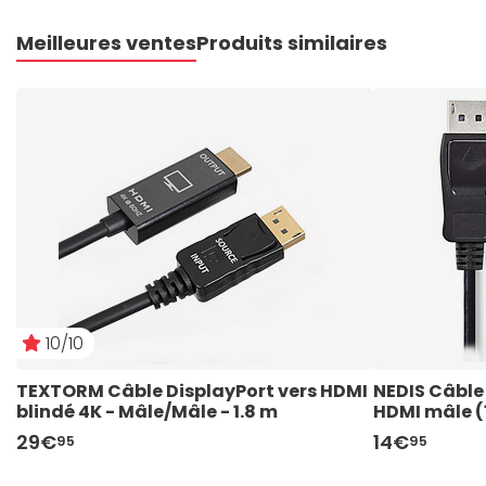
Meilleures ventes
Produits similaires
10/10
TEXTORM Câble DisplayPort vers HDMI 
NEDIS Câble 
blindé 4K - Mâle/Mâle - 1.8 m
HDMI mâle (
29€
14€
95
95