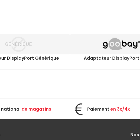
ur DisplayPort Générique
Adaptateur DisplayPor
 national
de magasins
Paiement
en 3x/4x
s
Nos