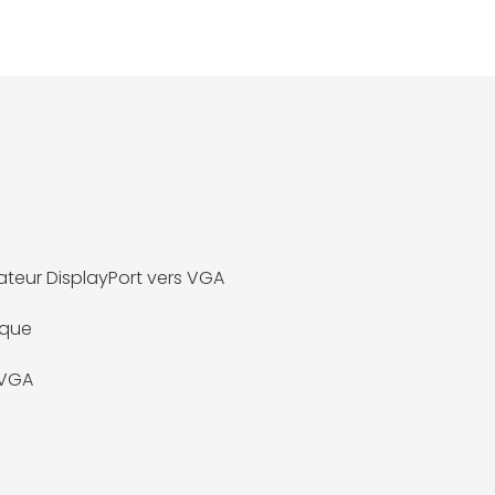
teur DisplayPort vers VGA
ique
VGA