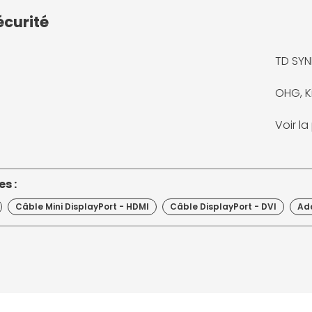
écurité
TD SY
OHG, K
Voir l
s :
Câble Mini DisplayPort - HDMI
Câble DisplayPort - DVI
Ad