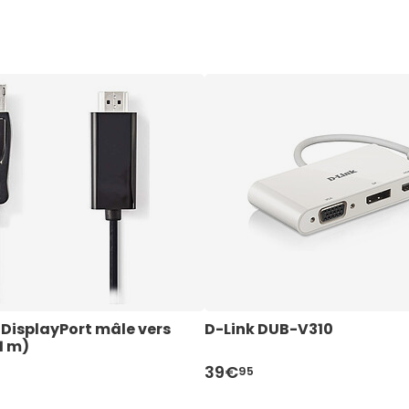
DisplayPort mâle vers 
D-Link DUB-V310
1 m)
39€
95