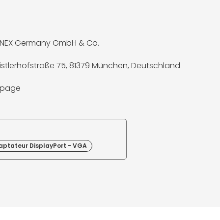
NNEX Germany GmbH & Co.
istlerhofstraße 75, 81379 München, Deutschland
a page
aptateur DisplayPort - VGA