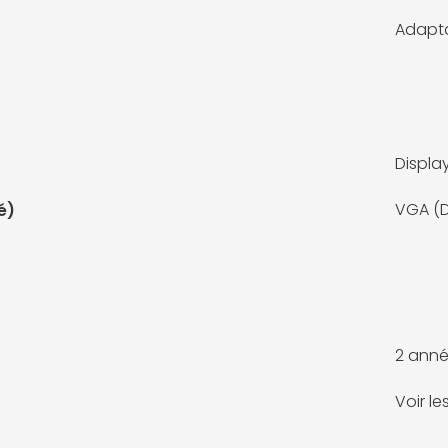
Adapta
Displa
VGA (D
é)
2 anné
Voir l