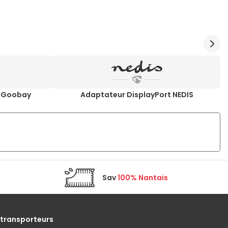
t Goobay
Adaptateur DisplayPort NEDIS
Sav
100% Nantais
 transporteurs