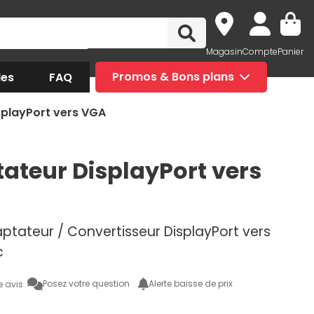
Magasin
Compte
Panier
des
FAQ
Promos & Bons plans
playPort vers VGA
ateur DisplayPort vers
ptateur / Convertisseur DisplayPort vers
c
Posez votre question
Alerte baisse de prix
e avis