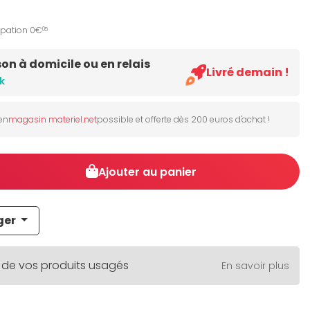
ipation 0€
05
son à domicile ou en relais
Livré demain !
k
 en
magasin materiel.net
possible et offerte dès 200 euros d'achat !
Ajouter au panier
ger
 de vos produits usagés
En savoir plus