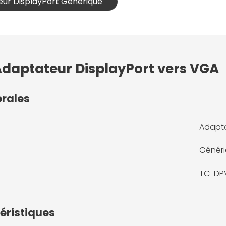
eur DisplayPort Générique
 Adaptateur DisplayPort vers VGA
érales
Adapta
Génér
TC-DP
éristiques