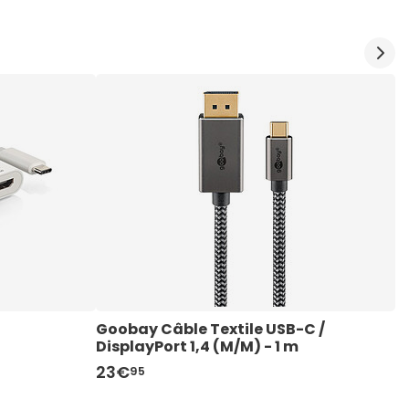
Goobay Câble Textile USB-C / 
S
DisplayPort 1,4 (M/M) - 1 m
D
23€
4
95