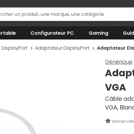
rtable
Configurateur PC
Gaming
Gui
DisplayPort
Adaptateur DisplayPort
Adaptateur Dis
Générique
Adapt
VGA
Câble ada
VGA, Blan
Donnez votr