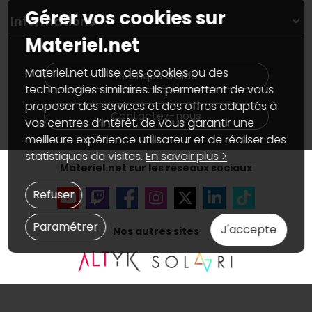
Garanties
,
Pack Zen
On répare votre PC portable
Gérer vos cookies sur
SAV, demander un retour
Informations
On rachète votre carte graphique
Informations
Materiel.net
PC sur mesure : Votre RDV personnalisé
Guides d'achats et tutoriels
Plan du site
Notre démarche écologique
Nos marques
Materiel.net recrute
Materiel.net utilise des cookies ou des
Rubrique d'aide
Conditions générales de vente
Notre programme d'affiliation
technologies similaires. Ils permettent de vous
Marketplace
Partenariat & Sponsoring
proposer des services et des offres adaptés à
Informations légales
Contactez-nous
vos centres d’intérêt, de vous garantir une
Données personnelles
et
cookies
meilleure expérience utilisateur et de réaliser des
Gérer vos cookies
Accessibilité : non conforme
statistiques de visites.
En savoir plus >
Materiel.net sur les réseaux sociaux
Refuser
Paramétrer
J'accepte
Nos autres sites