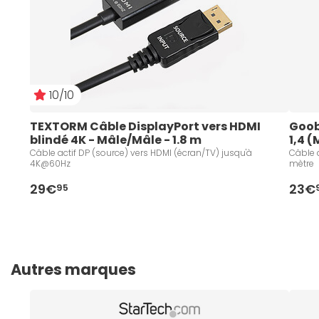
10/10
TEXTORM Câble DisplayPort vers HDMI 
Goob
blindé 4K - Mâle/Mâle - 1.8 m
1,4 (
Câble actif DP (source) vers HDMI (écran/TV) jusqu'à
Câble a
4K@60Hz
mètre
29€
23€
95
Autres marques