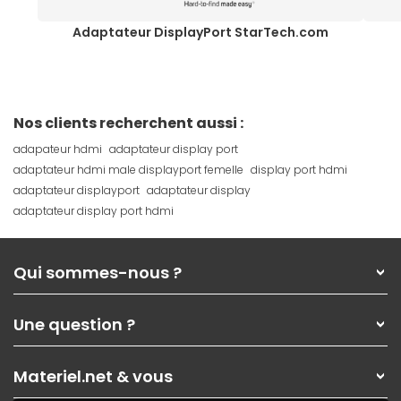
Adaptateur DisplayPort StarTech.com
Nos clients recherchent aussi :
adapateur hdmi
adaptateur display port
adaptateur hdmi male displayport femelle
display port hdmi
adaptateur displayport
adaptateur display
adaptateur display port hdmi
Qui sommes-nous ?
Qui sommes-nous ?
Une question ?
Nos services
Les magasins Materiel.net
Rubrique d'aide / FAQ
Nos solutions pour les pros
Materiel.net & vous
Paiement, livraison
Contactez-nous