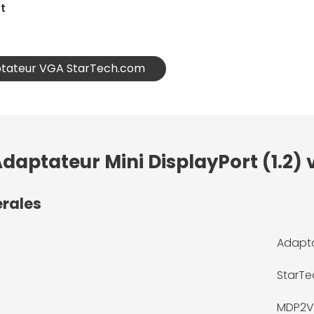
t
aptateur VGA StarTech.com
Adaptateur Mini DisplayPort (1.2)
érales
Adapta
StarT
MDP2