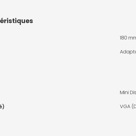
éristiques
180 m
Adapta
Mini Di
VGA (D
é)