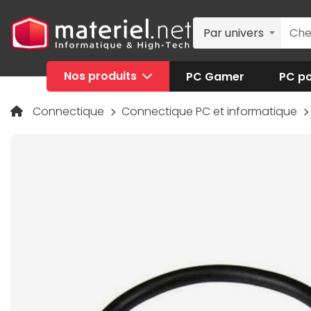
Par univers
Nos produits
PC Gamer
PC po
Connectique
Connectique PC et informatique