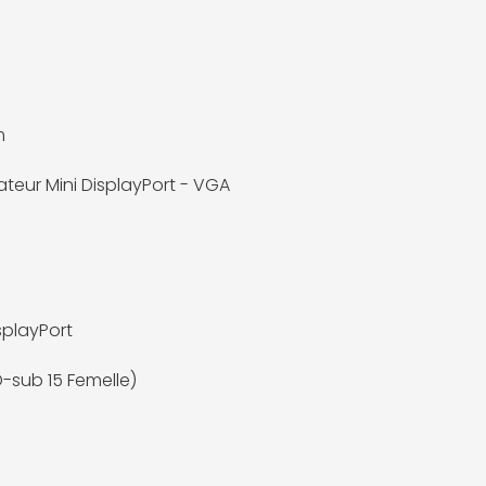
m
teur Mini DisplayPort - VGA
splayPort
-sub 15 Femelle)