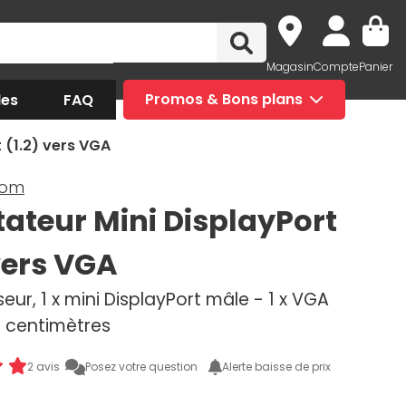
Magasin
Compte
Panier
des
FAQ
Promos & Bons plans
 (1.2) vers VGA
com
ateur Mini DisplayPort
 vers VGA
eur, 1 x mini DisplayPort mâle - 1 x VGA
8 centimètres
2 avis
Posez votre question
Alerte baisse de prix