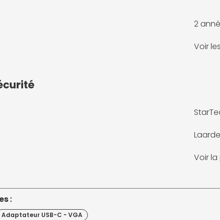
2 anné
Voir l
écurité
StarTe
Laarde
Voir l
s :
Adaptateur USB-C - VGA