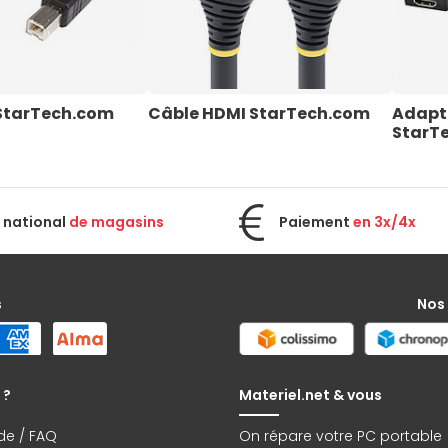
StarTech.com
Câble HDMI StarTech.com
Adapt
StarT
 national
de magasins
Paiement
en 3x/4x
s
Nos
 ?
Materiel.net & vous
de / FAQ
On répare votre PC portable