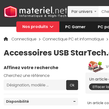
Par univers
Nos produits
PC Gamer
PC po
Connectique
Connectique PC et informatique
Accessoires USB StarTech
V
Affinez votre recherche
Cherchez une référence
Un articl
Ok
Effacer l
Disponibilité
Un article c