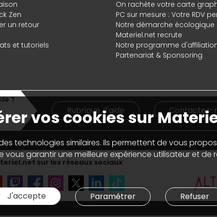
raison
On rachète votre carte grap
ck Zen
PC sur mesure : Votre RDV pe
r un retour
Notre démarche écologique
Materiel.net recrute
ts et tutoriels
Notre programme d'affiliatio
Partenariat & Sponsoring
Rubrique d'aide
Contactez-
rer vos cookies sur Materie
 des technologies similaires. Ils permettent de vous propos
 vous garantir une meilleure expérience utilisateur et de ré
eriel.net sur les réseaux sociaux
J'accepte
Paramétrer
Refuser