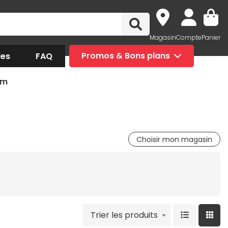
Magasin
Compte
Panier
des
FAQ
Promos & Bons plans
om
Choisir mon magasin
Trier les produits