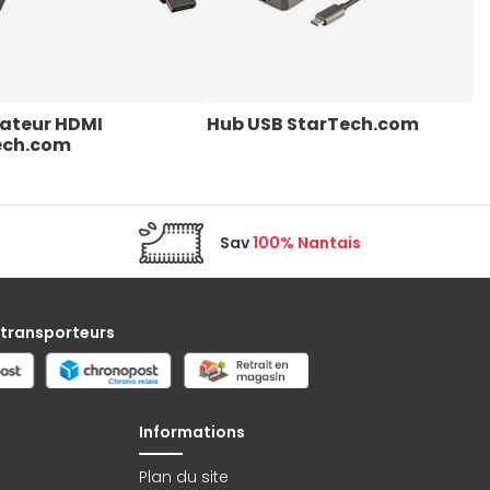
ateur HDMI 
Hub USB StarTech.com
C
ech.com
S
Sav
100% Nantais
 transporteurs
Informations
Plan du site