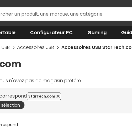
rtable
Configurateur PC
Gaming
Gui
USB
Accessoires USB
Accessoires USB StarTech.c
.com
ous n'avez pas de magasin préféré
e correspond
StarTech.com
a sélection
orrespond