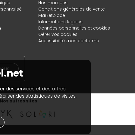
hique
Nos marques
rsonnalisé
Conditions générales de vente
Marketplace
Informations légales
n
Données personnelles
et
cookies
Gérer vos cookies
Accessibilité : non conforme
nous
l.net
er des services et des offres
aliser des statistiques de visites.
Nos autres sites