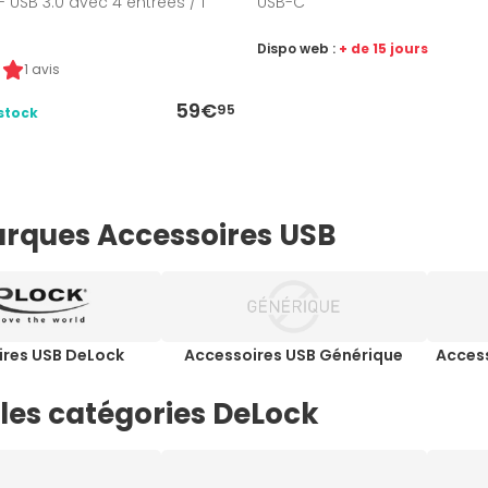
- USB 3.0 avec 4 entrées / 1
USB-C
Dispo web :
+ de 15 jours
1 avis
59€
95
stock
rques Accessoires USB
ires USB DeLock
Accessoires USB Générique
Acces
 les catégories DeLock