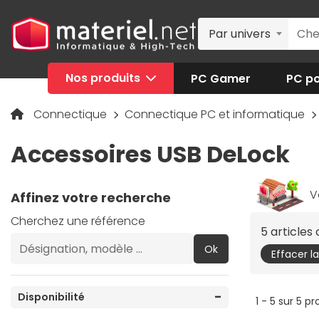
Par univers
Nos produits
PC Gamer
PC po
Connectique
Connectique PC et informatique
Accessoires USB DeLock
V
Affinez votre recherche
Cherchez une référence
5 article
Ok
Effacer l
Disponibilité
1 - 5 sur 5 pr