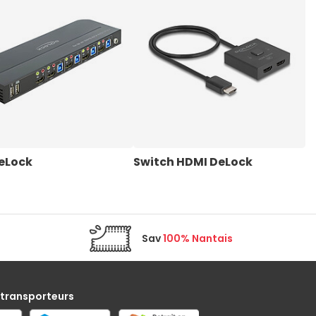
eLock
Switch HDMI DeLock
C
Sav
100% Nantais
 transporteurs