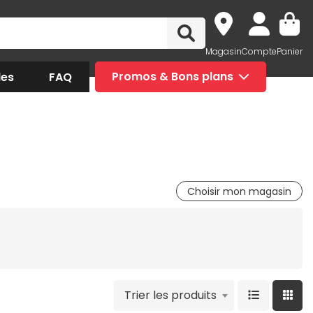
Magasin
Compte
Panier
des
FAQ
Promos & Bons plans
Choisir mon magasin
Trier les produits