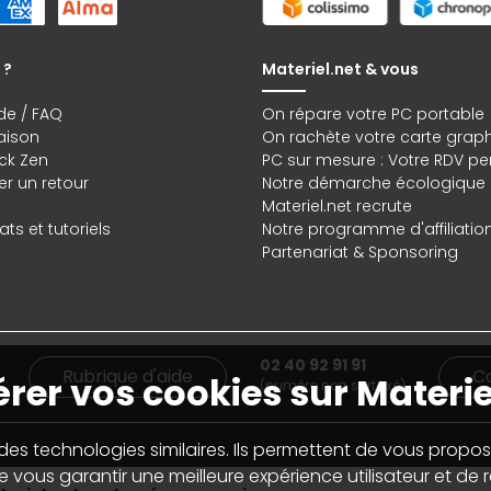
 ?
Materiel.net & vous
de / FAQ
On répare votre PC portable
raison
On rachète votre carte grap
ck Zen
PC sur mesure : Votre RDV pe
r un retour
Notre démarche écologique
Materiel.net recrute
ts et tutoriels
Notre programme d'affiliatio
Partenariat & Sponsoring
02 40 92 91 91
Rubrique d'aide
C
rer vos cookies sur Materie
(numéro non surtaxé)
 des technologies similaires. Ils permettent de vous propos
 vous garantir une meilleure expérience utilisateur et de ré