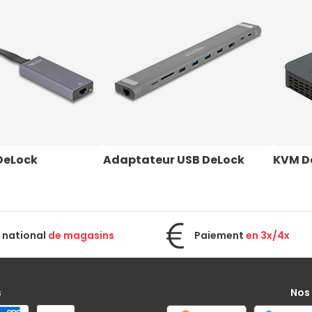
DeLock
Adaptateur USB DeLock
KVM D
 national
de magasins
Paiement
en 3x/4x
s
Nos