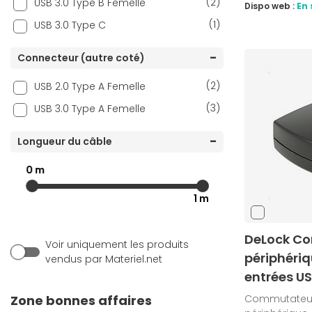
(2)
USB 3.0 Type B Femelle
Dispo web :
En 
(1)
USB 3.0 Type C
Connecteur (autre coté)
(2)
USB 2.0 Type A Femelle
(3)
USB 3.0 Type A Femelle
Longueur du câble
0 m
1 m
DeLock Co
Voir uniquement les produits
périphériq
vendus par Materiel.net
entrées US
Zone bonnes affaires
Commutateur 