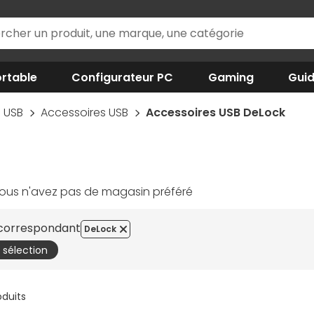
rtable
Configurateur PC
Gaming
Gui
USB
Accessoires USB
Accessoires USB DeLock
ous n'avez pas de magasin préféré
s correspondant
DeLock
a sélection
oduits