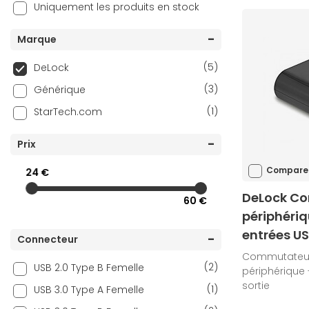
Uniquement les produits en stock
Marque
(5)
DeLock
(3)
Générique
(1)
StarTech.com
Prix
Compare
24 €
DeLock Co
60 €
périphériq
entrées US
Connecteur
Commutateur 
(2)
USB 2.0 Type B Femelle
périphérique -
sortie
(1)
USB 3.0 Type A Femelle