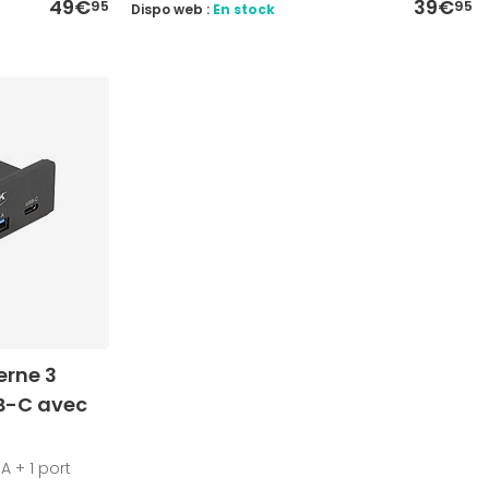
49€
39€
95
95
Dispo web :
En stock
erne 3
SB-C avec
A + 1 port