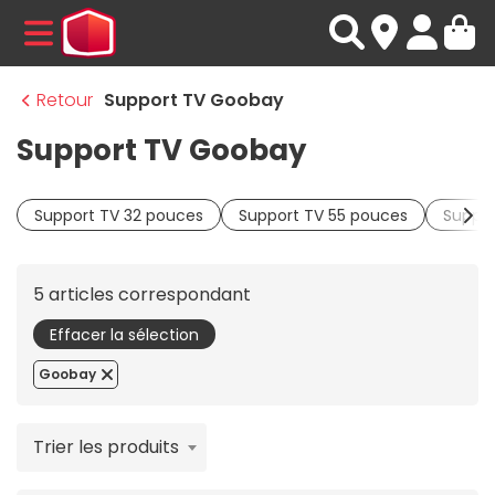
MENU
Retour
Support TV Goobay
Support TV Goobay
Support TV 32 pouces
Support TV 55 pouces
Suppor
5 articles correspondant
Effacer la sélection
Goobay
Trier les produits