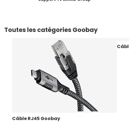
Toutes les catégories Goobay
Câbl
Câble RJ45 Goobay