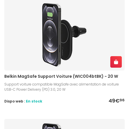
Belkin MagSafe Support Voiture (WIC004btBK) - 20 W
Support voiture compatible MagSafe avec alimentation de voiture
USB-C Power Delivery (PD) 3.0, 20 W
49€
96
Dispo web :
En stock