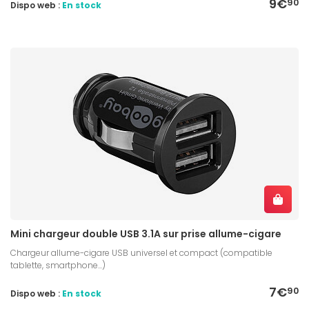
9€
90
Dispo web :
En stock
Mini chargeur double USB 3.1A sur prise allume-cigare
Chargeur allume-cigare USB universel et compact (compatible
tablette, smartphone...)
7€
90
Dispo web :
En stock