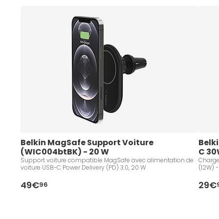
Belkin MagSafe Support Voiture 
Belk
(WIC004btBK) - 20 W
C 30
Support voiture compatible MagSafe avec alimentation de
Charge
voiture USB-C Power Delivery (PD) 3.0, 20 W
(12W) -
49€
29€
96