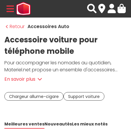
MENU
Retour
Accessoires Auto
Accessoire voiture pour
téléphone mobile
Pour accompagner les nomades au quotidien,
Materiel.net propose un ensemble d'accessoires
dédiés à la téléphonie mobile. Pour les
Apple iPhone
En savoir plus
ou les smartphones Android, protégez votre
téléphone contre les rayures et les chocs, améliorez
Chargeur allume-cigare
Support voiture
l'autonomie de votre téléphone grâce aux chargeurs
et powerbanks, ou discutez en toute sécurité avec le
kit mains libres.
Meilleures ventes
Nouveautés
Les mieux notés