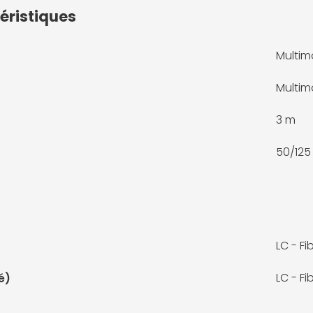
éristiques
Multi
Multim
3 m
50/125
LC - Fi
LC - Fi
é)