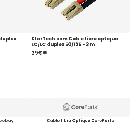
duplex 
StarTech.com Câble fibre optique 
S
LC/LC duplex 50/125 - 3 m
L
29€
6
95
Goobay
Câble fibre Optique CoreParts