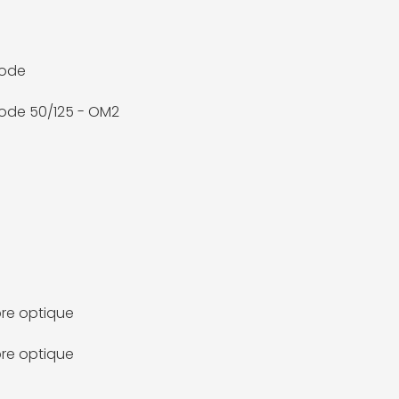
mode
ode 50/125 - OM2
bre optique
bre optique