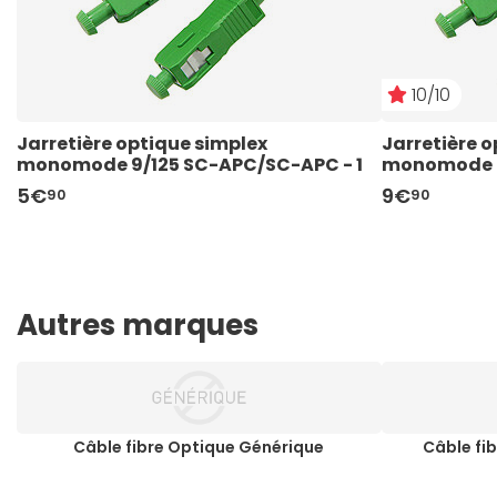
10/10
Jarretière optique simplex 
Jarretière o
monomode 9/125 SC-APC/SC-APC - 1 
monomode 9
m
m
5€
9€
90
90
Autres marques
Câble fibre Optique Générique
Câble fi