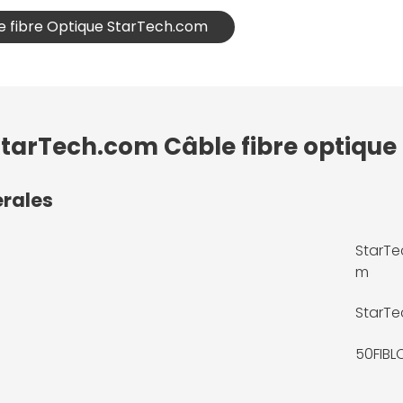
le fibre Optique StarTech.com
StarTech.com Câble fibre optique
érales
StarTe
m
StarT
50FIBL