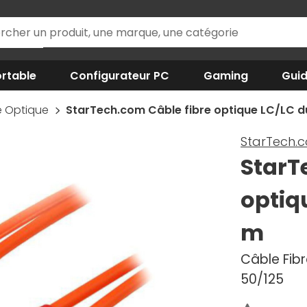
rtable
Configurateur PC
Gaming
Gui
e Optique
StarTech.com Câble fibre optique LC/LC d
StarTech.
StarT
optiq
m
Câble Fib
50/125