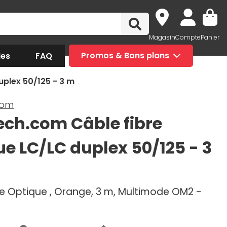
Magasin
Compte
Panier
des
FAQ
Promos & Bons plans
uplex 50/125 - 3 m
com
ech.com Câble fibre
ue LC/LC duplex 50/125 - 3
re Optique , Orange, 3 m, Multimode OM2 -