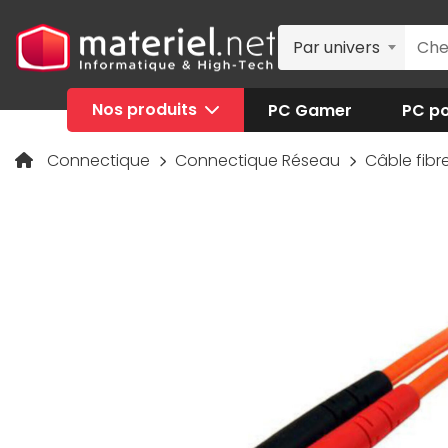
Par univers
Nos produits
PC Gamer
PC po
Connectique
Connectique Réseau
Câble fibr