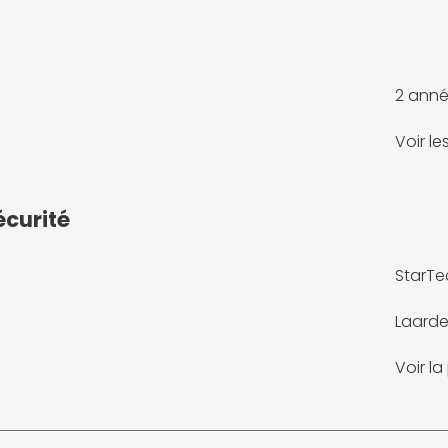
2 anné
Voir l
écurité
StarTe
Laarde
Voir l