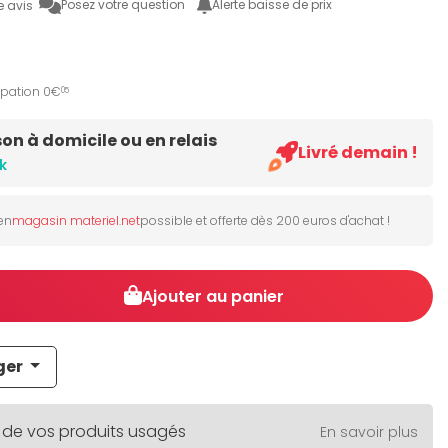
Posez votre question
Alerte baisse de prix
e avis
ipation 0€
05
son à domicile ou en relais
Livré demain !
k
 en
magasin materiel.net
possible et offerte dès 200 euros d'achat !
Ajouter au panier
ger
 de vos produits usagés
En savoir plus