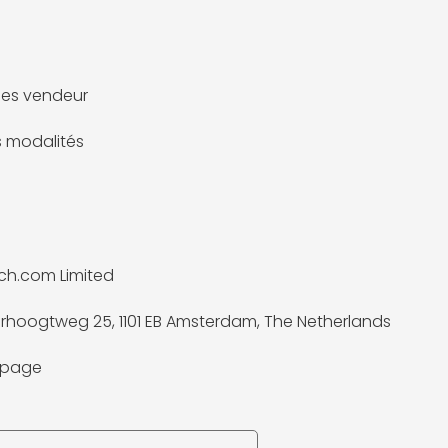
es vendeur
es modalités
ch.com Limited
rhoogtweg 25, 1101 EB Amsterdam, The Netherlands
a page