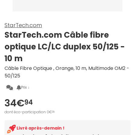
StarTech.com
StarTech.com Câble fibre
optique LC/LC duplex 50/125 -
10 m
Câble Fibre Optique , Orange, 10 m, Multimode OM2 -
50/125
Prix ↓
34€
94
dont éco-participation 0€
05
Livré après-demain !