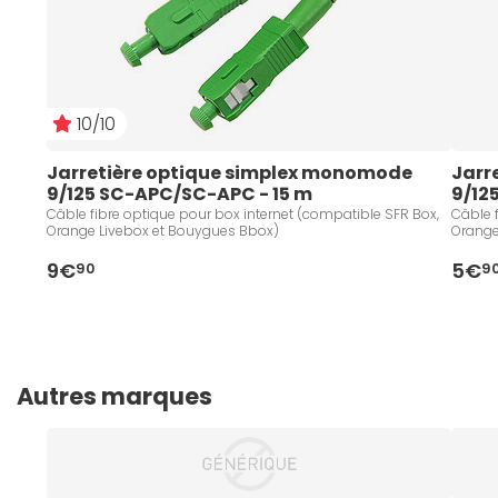
10/10
Jarretière optique simplex monomode 
Jarr
9/125 SC-APC/SC-APC - 15 m
9/12
Câble fibre optique pour box internet (compatible SFR Box,
Câble 
Orange Livebox et Bouygues Bbox)
Orange
9€
5€
90
9
Autres marques