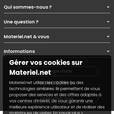
Qui sommes-nous ?
Qui sommes-nous ?
Une question ?
Nos services
Les magasins Materiel.net
Rubrique d'aide / FAQ
Nos solutions pour les pros
Materiel.net & vous
Paiement, livraison
Contactez-nous
Garanties
,
Pack Zen
On répare votre PC portable
SAV, demander un retour
Informations
On rachète votre carte graphique
Informations
PC sur mesure : Votre RDV personnalisé
Guides d'achats et tutoriels
Gérer vos cookies sur
Plan du site
Notre démarche écologique
Nos marques
Materiel.net recrute
Materiel.net
Rubrique d'aide
Conditions générales de vente
Notre programme d'affiliation
Marketplace
Partenariat & Sponsoring
02 40 92 91 91
Materiel.net utilise des cookies ou des
Informations légales
technologies similaires. Ils permettent de vous
(numéro non surtaxé)
Données personnelles
et
cookies
proposer des services et des offres adaptés à
Gérer vos cookies
Contactez-nous
Accessibilité : non conforme
vos centres d’intérêt, de vous garantir une
meilleure expérience utilisateur et de réaliser des
statistiques de visites.
En savoir plus >