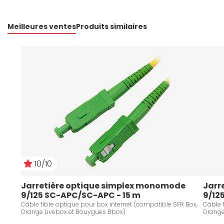
Meilleures ventes
Produits similaires
10/10
Jarretière optique simplex monomode 
Jarr
9/125 SC-APC/SC-APC - 15 m
9/12
Câble fibre optique pour box internet (compatible SFR Box,
Câble 
Orange Livebox et Bouygues Bbox)
Orange