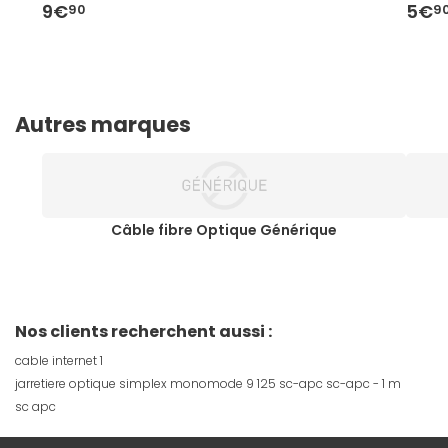
9€
5€
90
9
Autres marques
Câble fibre Optique Générique
Nos clients recherchent aussi :
cable internet 1
jarretiere optique simplex monomode 9 125 sc-apc sc-apc - 1 m
sc apc